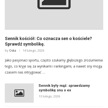
Sennik kościół: Co oznacza sen o kościele?
Sprawdź symbolikę.
by
14 lutego, 2026
Oska
Jako pasjonaci sportu, często szukamy głębszego zrozumienia
tego, co kryje się za wynikami i rankingami, a nawet sny mogą
czasem nas intrygować …
Sennik były mąż: sprawdzamy
symbolikę snu o ex
13 lutego, 2026