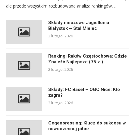
ale przede wszystkim rozbudowana analiza rankingów, …
Składy meczowe Jagiellonia
Białystok – Stal Mielec
2 lutego, 2026
Rankingi Raków Częstochowa: Gdzie
Znaleźć Najlepsze (75 z.)
2 lutego, 2026
Składy: FC Basel – OGC Nice: Kto
zagra?
2 lutego, 2026
Gegenpressing: Klucz do sukcesu w
nowoczesnej piłce