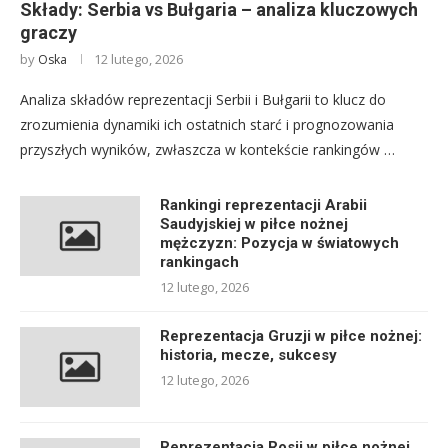
Składy: Serbia vs Bułgaria – analiza kluczowych
graczy
by
12 lutego, 2026
Oska
Analiza składów reprezentacji Serbii i Bułgarii to klucz do
zrozumienia dynamiki ich ostatnich starć i prognozowania
przyszłych wyników, zwłaszcza w kontekście rankingów …
Rankingi reprezentacji Arabii
Saudyjskiej w piłce nożnej
mężczyzn: Pozycja w światowych
rankingach
12 lutego, 2026
Reprezentacja Gruzji w piłce nożnej:
historia, mecze, sukcesy
12 lutego, 2026
Reprezentacja Rosji w piłce nożnej