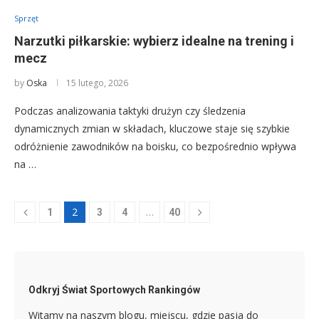
Sprzęt
Narzutki piłkarskie: wybierz idealne na trening i
mecz
by
Oska
15 lutego, 2026
Podczas analizowania taktyki drużyn czy śledzenia
dynamicznych zmian w składach, kluczowe staje się szybkie
odróżnienie zawodników na boisku, co bezpośrednio wpływa
na …
2
…
1
3
4
40
Odkryj Świat Sportowych Rankingów
Witamy na naszym blogu, miejscu, gdzie pasja do