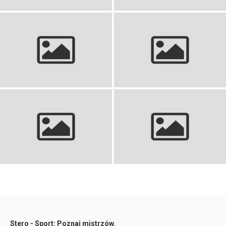
Koszulki siatkarskie: Ranking
Zestaw sportowy dla dzieci –
najlepszych na boisko i do
idealny wybór dla młodych
kibicowania
sportowców
Stroje koszykarskie dla dzieci:
Strój do piłki ręcznej: idealny
Znajdź idealny komplet
wybór na boisko
Stero - Sport: Poznaj mistrzów.