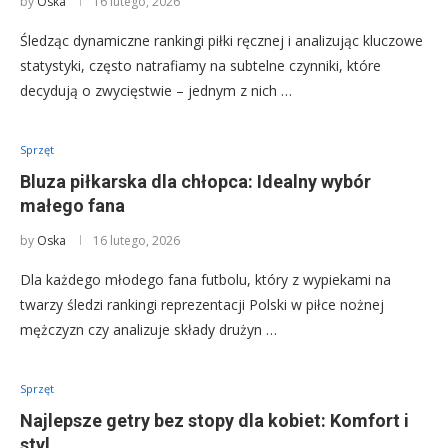
by
Oska
16 lutego, 2026
Śledząc dynamiczne rankingi piłki ręcznej i analizując kluczowe
statystyki, często natrafiamy na subtelne czynniki, które
decydują o zwycięstwie – jednym z nich …
Sprzęt
Bluza piłkarska dla chłopca: Idealny wybór
małego fana
by
Oska
16 lutego, 2026
Dla każdego młodego fana futbolu, który z wypiekami na
twarzy śledzi rankingi reprezentacji Polski w piłce nożnej
mężczyzn czy analizuje składy drużyn …
Sprzęt
Najlepsze getry bez stopy dla kobiet: Komfort i
styl