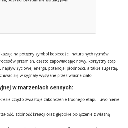
 śnie, poza kontekstem menstruacyjnym?
wskazuje na potężny symbol kobiecości, naturalnych rytmów
rocesów przemian, często zapowiadając nowy, korzystny etap.
apływ życiowej energii, potencjał płodności, a także sugestię,
chiwać się w sygnały wysyłane przez własne ciało.
yjnej w marzeniach sennych:
resie często zwiastuje zakończenie trudnego etapu i uwolnienie
załość, zdolność kreacji oraz głębokie połączenie z własną