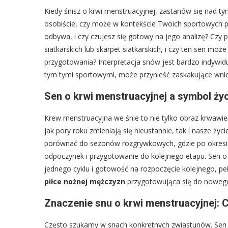
Kiedy śnisz o krwi menstruacyjnej, zastanów się nad ty
osobiście, czy może w kontekście Twoich sportowych pasj
odbywa, i czy czujesz się gotowy na jego analizę? Czy 
siatkarskich lub skarpet siatkarskich, i czy ten sen m
przygotowania? Interpretacja snów jest bardzo indywi
tym tymi sportowymi, może przynieść zaskakujące wnio
Sen o krwi menstruacyjnej a symbol życi
Krew menstruacyjna we śnie to nie tylko obraz krwawien
jak pory roku zmieniają się nieustannie, tak i nasze ży
porównać do sezonów rozgrywkowych, gdzie po okresie
odpoczynek i przygotowanie do kolejnego etapu. Sen 
jednego cyklu i gotowość na rozpoczęcie kolejnego, p
piłce nożnej mężczyzn
przygotowująca się do nowego 
Znaczenie snu o krwi menstruacyjnej: 
Często szukamy w snach konkretnych zwiastunów. Sen o