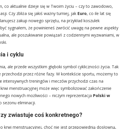
m, co aktualnie dzieje się w Twoim życiu – czy to zawodowo,
i. Czy zbliża się jakiś ważny turniej, jak
Euro
, co ile lat się
planujesz zakup nowego sprzętu, na przykład koszulek
oże być sygnałem, że powinieneś zwrócić uwagę na pewne aspekty
dualna, ale poszukiwanie powiązań z codziennymi wyzwaniami, w
ski.
a i cyklu
ia, ale przede wszystkim głęboki symbol cykliczności życia. Tak
cie przechodzi przez różne fazy. W kontekście sportu, możemy to
 intensywnych treningów i meczów przychodzi czas na
o krwi menstruacyjnej może więc symbolizować zakończenie
ełnego nowych możliwości – niczym reprezentacja
Polski w
sezonu eliminacji.
Czy zwiastuje coś konkretnego?
 krwi menstruacyjnej, choć nie jest przepowiednią dosłowną,