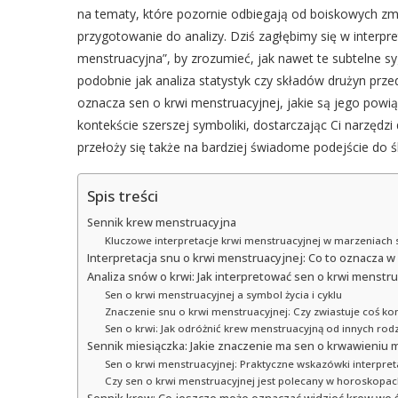
na tematy, które pozornie odbiegają od boiskowych z
przygotowanie do analizy. Dziś zagłębimy się w interpr
menstruacyjna”, by zrozumieć, jak nawet te subtelne 
podobnie jak analiza statystyk czy składów drużyn pr
oznacza sen o krwi menstruacyjnej, jakie są jego powią
kontekście szerszej symboliki, dostarczając Ci narzędzi
przełoży się także na bardziej świadome podejście do 
Spis treści
Sennik krew menstruacyjna
Kluczowe interpretacje krwi menstruacyjnej w marzeniach 
Interpretacja snu o krwi menstruacyjnej: Co to oznacza w 
Analiza snów o krwi: Jak interpretować sen o krwi menstru
Sen o krwi menstruacyjnej a symbol życia i cyklu
Znaczenie snu o krwi menstruacyjnej: Czy zwiastuje coś k
Sen o krwi: Jak odróżnić krew menstruacyjną od innych rodz
Sennik miesiączka: Jakie znaczenie ma sen o krwawieniu
Sen o krwi menstruacyjnej: Praktyczne wskazówki interpret
Czy sen o krwi menstruacyjnej jest polecany w horoskopac