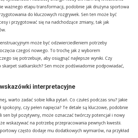
ie ważnego etapu transformacji, podobnie jak drużyna sportowa
 przygotowania do kluczowych rozgrywek. Sen ten może być
sy i przygotować się na nadchodzące zmiany, tak jak
ów.
 menstruacyjnym może być odzwierciedleniem potrzeby
zpoczęcia czegoś nowego. To trochę jak z wyborem
zego się potrzebuje, aby osiągnąć najlepsze wyniki. Czy
ub skarpet siatkarskich? Sen może podświadomie podpowiadać,
 wskazówki interpretacyjne
nej, warto zadać sobie kilka pytań. Co czułeś podczas snu? Jakie
ł spokojny, czy pełen napięcia? Te detale są kluczowe, podobnie
li sen był pozytywny, może oznaczać twórczy potencjał i nowy
oże wskazywać na potrzebę przepracowania pewnych kwestii.
st sportowy często dodaje mu dodatkowych wymiarów, na przykład