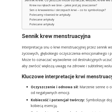
Sennik krew: Co jeszcze może oznaczać widzieć krew we
Krew na rękach we śnie – jakie jest jej znaczenie?
Sen o krwawieniu i skrzepach krwi – co to symbolizuje?
Polecamy również te artykuły:
Polecane artykuły
Polecane artykuły
Sennik krew menstruacyjna
Interpretacja snu o krwi menstruacyjnej przez sennik 
życiowych, głębokiego oczyszczenia emocjonalnego i p
Może to oznaczać wyzwolenie od destrukcyjnych uczuć, n
aby zwrócić większą uwagę na zdrowie i subtelniej wsłu
Kluczowe interpretacje krwi menstruac
Oczyszczenie i odnowa sił:
Marzenie senne o ok
od negatywnych emocji.
Kobiecość i potencjał twórczy:
Symbolizuje dojr
kobiecą esencją.