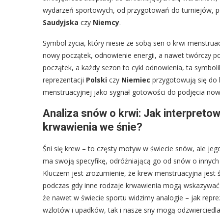
wydarzeń sportowych, od przygotowań do turniejów, po
Saudyjska
czy
Niemcy
.
Symbol życia, który niesie ze sobą sen o krwi menstr
nowy początek, odnowienie energii, a nawet twórczy po
początek, a każdy sezon to cykl odnowienia, ta symboli
reprezentacji
Polski
czy
Niemiec
przygotowują się do 
menstruacyjnej jako sygnał gotowości do podjęcia now
Analiza snów o krwi: Jak interpretow
krwawienia we śnie?
Śni się krew – to częsty motyw w świecie snów, ale jeg
ma swoją specyfikę, odróżniającą go od snów o innych r
Kluczem jest zrozumienie, że krew menstruacyjna jest ś
podczas gdy inne rodzaje krwawienia mogą wskazywać na
że nawet w świecie sportu widzimy analogie – jak repr
wzlotów i upadków, tak i nasze sny mogą odzwierciedla