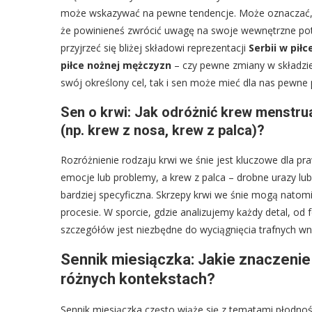
może wskazywać na pewne tendencje. Może oznaczać, 
że powinieneś zwrócić uwagę na swoje wewnętrzne potr
przyjrzeć się bliżej składowi reprezentacji
Serbii w pił
piłce nożnej mężczyzn
– czy pewne zmiany w składzie
swój określony cel, tak i sen może mieć dla nas pewne p
Sen o krwi: Jak odróżnić krew menstru
(np. krew z nosa, krew z palca)?
Rozróżnienie rodzaju krwi we śnie jest kluczowe dla p
emocje lub problemy, a krew z palca – drobne urazy lub
bardziej specyficzna. Skrzepy krwi we śnie mogą natom
procesie. W sporcie, gdzie analizujemy każdy detal, o
szczegółów jest niezbędne do wyciągnięcia trafnych wnio
Sennik miesiączka: Jakie znaczeni
różnych kontekstach?
Sennik miesiączka często wiąże się z tematami płodności