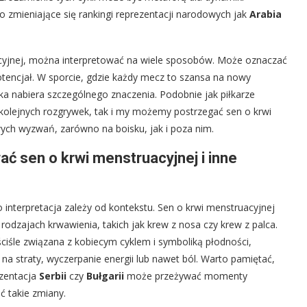
 zmieniające się rankingi reprezentacji narodowych jak
Arabia
uacyjnej, można interpretować na wiele sposobów. Może oznaczać
tencjał. W sporcie, gdzie każdy mecz to szansa na nowy
ka nabiera szczególnego znaczenia. Podobnie jak piłkarze
kolejnych rozgrywek, tak i my możemy postrzegać sen o krwi
ych wyzwań, zarówno na boisku, jak i poza nim.
ać sen o krwi menstruacyjnej i inne
o interpretacja zależy od kontekstu. Sen o krwi menstruacyjnej
odzajach krwawienia, takich jak krew z nosa czy krew z palca.
ciśle związana z kobiecym cyklem i symboliką płodności,
 straty, wyczerpanie energii lub nawet ból. Warto pamiętać,
ezentacja
Serbii
czy
Bułgarii
może przeżywać momenty
ć takie zmiany.