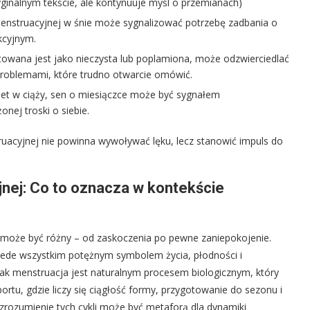
yginalnym tekście, ale kontynuuje myśl o przemianach)
menstruacyjnej w śnie może sygnalizować potrzebę zadbania o
kcyjnym.
towana jest jako nieczysta lub poplamiona, może odzwierciedlać
 problemami, które trudno otwarcie omówić.
et w ciąży, sen o miesiączce może być sygnałem
ej troski o siebie.
ruacyjnej nie powinna wywoływać lęku, lecz stanowić impuls do
jnej: Co to oznacza w kontekście
s może być różny – od zaskoczenia po pewne zaniepokojenie.
zede wszystkim potężnym symbolem życia, płodności i
szak menstruacja jest naturalnym procesem biologicznym, który
ortu, gdzie liczy się ciągłość formy, przygotowanie do sezonu i
zrozumienie tych cykli może być metaforą dla dynamiki