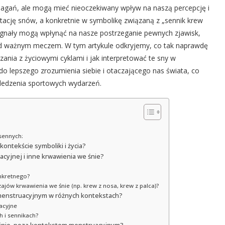
magań, ale mogą mieć nieoczekiwany wpływ na naszą percepcję i
etację snów, a konkretnie w symbolikę związaną z „sennik krew
sygnały mogą wpłynąć na nasze postrzeganie pewnych zjawisk,
zed ważnym meczem. W tym artykule odkryjemy, co tak naprawdę
zania z życiowymi cyklami i jak interpretować te sny w
 do lepszego zrozumienia siebie i otaczającego nas świata, co
śledzenia sportowych wydarzeń.
sennych:
kontekście symboliki i życia?
acyjnej i inne krwawienia we śnie?
onkretnego?
ajów krwawienia we śnie (np. krew z nosa, krew z palca)?
 menstruacyjnym w różnych kontekstach?
acyjne
h i sennikach?