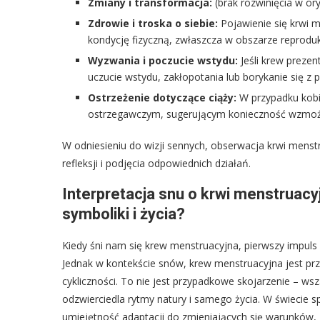
Zmiany i transformacja:
(brak rozwinięcia w or
Zdrowie i troska o siebie:
Pojawienie się krwi 
kondycję fizyczną, zwłaszcza w obszarze reprodu
Wyzwania i poczucie wstydu:
Jeśli krew prezen
uczucie wstydu, zakłopotania lub borykanie się z
Ostrzeżenie dotyczące ciąży:
W przypadku kobi
ostrzegawczym, sugerującym konieczność wzmożon
W odniesieniu do wizji sennych, obserwacja krwi menst
refleksji i podjęcia odpowiednich działań.
Interpretacja snu o krwi menstruacy
symboliki i życia?
Kiedy śni nam się krew menstruacyjna, pierwszy impul
Jednak w kontekście snów, krew menstruacyjna jest pr
cykliczności. To nie jest przypadkowe skojarzenie – w
odzwierciedla rytmy natury i samego życia. W świecie sp
umiejętność adaptacji do zmieniających się warunków, 