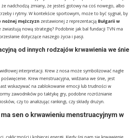
że nadchodzą zmiany, że jesteś gotowy na coś nowego, albo
zeby i rytmy. W kontekście sportowym, może to być sygnał, by
ce nożnej mężczyzn
zestawionej z reprezentacją
Bułgarii w
 zwiastują nową strategię? Podobnie jak bal fundacji TVN ma
rzesłanie dotyczące naszego życia i pasji.
acyjną od innych rodzajów krwawienia we śnie
rawidłowej interpretacji. Krew z nosa może symbolizować nagłe
 poświęcenie. Krew menstruacyjna, widziana we śnie, jest
iast wskazywać na zablokowanie emocji lub trudności w
d formy zawodników po taktykę gry, podobne rozróżnianie
sków, czy to analizując rankingi, czy składy drużyn.
e ma sen o krwawieniu menstruacyjnym w
, cykliczności i kobiecej energii. Kiedy śni nam się krwawienie