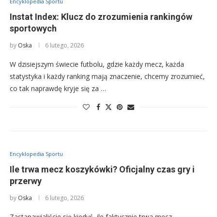
Encyklopedia Sportu
Instat Index: Klucz do zrozumienia rankingów
sportowych
by
Oska
6 lutego, 2026
W dzisiejszym świecie futbolu, gdzie każdy mecz, każda
statystyka i każdy ranking mają znaczenie, chcemy zrozumieć,
co tak naprawdę kryje się za …
Encyklopedia Sportu
Ile trwa mecz koszykówki? Oficjalny czas gry i
przerwy
by
Oska
6 lutego, 2026
Zastanawialiście się kiedyś, ile faktycznie trwa mecz