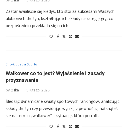
by
Oska
5 lutego, 2026
Zastanawialiście się kiedyś, kto stoi za sukcesami Waszych
ulubionych drużyn, kształtując ich składy i strategię gry, co
bezpośrednio przekłada się na ich …
Encyklopedia Sportu
Walkower co to jest? Wyjaśnienie i zasady
przyznawania
by
Oska
5 lutego, 2026
Śledząc dynamiczne światy sportowych rankingów, analizując
składy drużyn czy przewidując wyniki, z pewnością natknąłeś
się na termin „walkower” – sytuację, która potrafi …