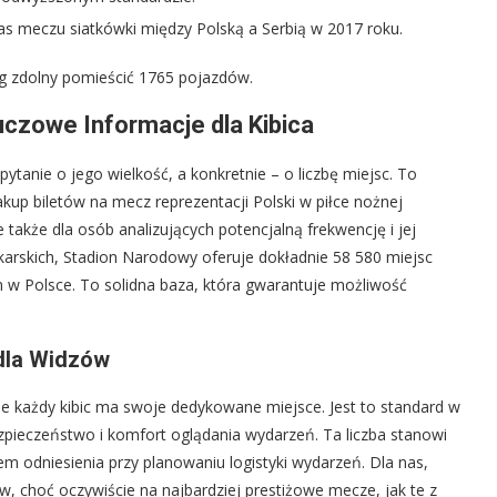
as meczu siatkówki między Polską a Serbią w 2017 roku.
 zdolny pomieścić 1765 pojazdów.
uczowe Informacje dla Kibica
anie o jego wielkość, a konkretnie – o liczbę miejsc. To
zakup biletów na mecz reprezentacji Polski w piłce nożnej
także dla osób analizujących potencjalną frekwencję i jej
arskich, Stadion Narodowy oferuje dokładnie 58 580 miejsc
 w Polsce. To solidna baza, która gwarantuje możliwość
dla Widzów
e każdy kibic ma swoje dedykowane miejsce. Jest to standard w
pieczeństwo i komfort oglądania wydarzeń. Ta liczba stanowi
em odniesienia przy planowaniu logistyki wydarzeń. Dla nas,
, choć oczywiście na najbardziej prestiżowe mecze, jak te z