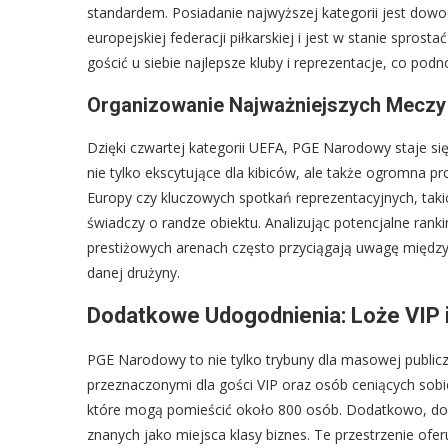
standardem. Posiadanie najwyższej kategorii jest dowo
europejskiej federacji piłkarskiej i jest w stanie sp
gościć u siebie najlepsze kluby i reprezentacje, co podn
Organizowanie Najważniejszych Mecz
Dzięki czwartej kategorii UEFA, PGE Narodowy staje si
nie tylko ekscytujące dla kibiców, ale także ogromna pr
Europy czy kluczowych spotkań reprezentacyjnych, taki
świadczy o randze obiektu. Analizując potencjalne rank
prestiżowych arenach często przyciągają uwagę międz
danej drużyny.
Dodatkowe Udogodnienia: Loże VIP 
PGE Narodowy to nie tylko trybuny dla masowej publicz
przeznaczonymi dla gości VIP oraz osób ceniących sobi
które mogą pomieścić około 800 osób. Dodatkowo, do
znanych jako miejsca klasy biznes. Te przestrzenie ofer