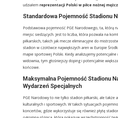
udziałem
reprezentacji Polski w piłce nożnej mężc
Standardowa Pojemność Stadionu N
Podstawowa pojemność PGE Narodowego, ta, którą najc
miejsc siedzących. Jest to liczba, która pozwala na k
piłkarskich, takich jak mecze eliminacyjne do mistrzos
stadion w czołówce największych aren w Europie Środ
mapie sportowej Polski. Kiedy analizujemy potencjalne r
widownia, tym głośniejszy doping i potencjalnie więk
końcowe.
Maksymalna Pojemność Stadionu N
Wydarzeń Specjalnych
PGE Narodowy to nie tylko stadion piłkarski, ale także
kulturalnych i sportowych. W takich sytuacjach pojem
koncertów, gdzie wykorzystuje się również płytę stad
ogromna różnica, która pokazuje wszechstronność tego 