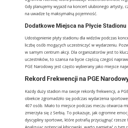
Gdy planujemy wyjazd na koncert ulubionego artysty, 
na uwadze tę maksymalną pojemność.
Dodatkowe Miejsca na Płycie Stadionu
Udostępnienie płyty stadionu dla widzów podczas konc
liczbę osób mogących uczestniczyć w wydarzeniu. Pozwal
w samym centrum akcji. Dla organizatorów jest to klucz
uczestników, to szansa na bycie częścią czegoś napraw
PGE Narodowy jest często wybierany jako miejsce naj
Rekord Frekwencji na PGE Narodowy
Każdy duży stadion ma swoje rekordy frekwencji, a PG
obiekcie zgromadziło się podczas wydarzenia sportow
407 osób. Miało to miejsce podczas meczu otwarcia mis
zmierzyła się z Serbią. To pokazuje, jak ogromne emocje
dyscypliny sportowe, które potrafią przyciągnąć rzesze
Analizując potencjał kibicowski, warto pamiętać o tym r