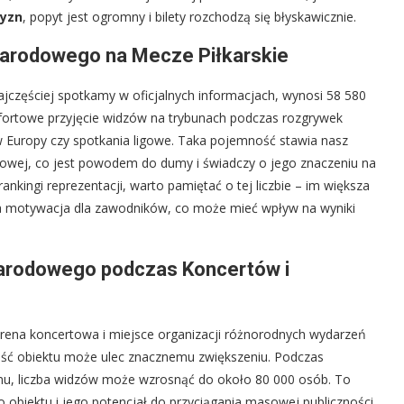
zyzn
, popyt jest ogromny i bilety rozchodzą się błyskawicznie.
arodowego na Mecze Piłkarskie
zęściej spotkamy w oficjalnych informacjach, wynosi 58 580
omfortowe przyjęcie widzów na trybunach podczas rozgrywek
tw Europy czy spotkania ligowe. Taka pojemność stawia nasz
kowej, co jest powodem do dumy i świadczy o jego znaczeniu na
ankingi reprezentacji, warto pamiętać o tej liczbie – im większa
sza motywacja dla zawodników, co może mieć wpływ na wyniki
arodowego podczas Koncertów i
 arena koncertowa i miejsce organizacji różnorodnych wydarzeń
ność obiektu może ulec znacznemu zwiększeniu. Podczas
ionu, liczba widzów może wzrosnąć do około 80 000 osób. To
obiektu i jego potencjał do przyciągania masowej publiczności.