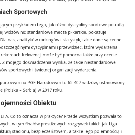
niach Sportowych
jącym przykładem tego, jak różne dyscypliny sportowe potrafią
cej widzów niż standardowe mecze piłkarskie, pokazuje
Dla nas, analityków rankingów i statystyk, takie dane są cenne.
oszczególnymi dyscyplinami i przewidzieć, które wydarzenia
rekordach frekwencji może być pomocna także przy ocenie
. Z mojego doświadczenia wynika, że takie niestandardowe
sów sportowych i świetnej organizacji wydarzenia.
u sportowym na PGE Narodowym to 65 407 widzów, ustanowiony
 (Polska – Serbia) w 2017 roku.
 Pojemności Obiektu
EFA. Co to oznacza w praktyce? Przede wszystkim pozwala to
ch, w tym finałów prestiżowych rozgrywek takich jak Liga
rukturą stadionu, bezpieczeństwem, a także jego pojemnością i