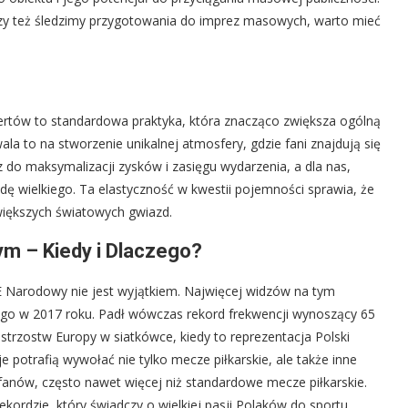
czy też śledzimy przygotowania do imprez masowych, warto mieć
ertów to standardowa praktyka, która znacząco zwiększa ogólną
a to na stworzenie unikalnej atmosfery, gdzie fani znajdują się
 do maksymalizacji zysków i zasięgu wydarzenia, a dla nas,
dę wielkiego. Ta elastyczność w kwestii pojemności sprawia, że
większych światowych gwiazd.
m – Kiedy i Dlaczego?
E Narodowy nie jest wyjątkiem. Najwięcej widzów na tym
ego w 2017 roku. Padł wówczas rekord frekwencji wynoszący 65
trzostw Europy w siatkówce, kiedy to reprezentacja Polski
 potrafią wywołać nie tylko mecze piłkarskie, ale także inne
 fanów, często nawet więcej niż standardowe mecze piłkarskie.
ekordzie, który świadczy o wielkiej pasji Polaków do sportu.