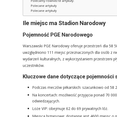
Polecamy również te artykuły:
Polecane artykuły
Polecane artykuły
Ile miejsc ma Stadion Narodowy
Pojemność PGE Narodowego
Warszawski PGE Narodowy oferuje przestrzeń dla 58 58
uwzględniono 111 miejsc przeznaczonych dla osób z nie
wydarzeń kulturalnych, z wykorzystaniem przestrzeni p
uczestników.
Kluczowe dane dotyczące pojemności s
Podczas meczów piłkarskich: szacunkowo od 58 2
Na koncertach: możliwość przyjęcia ponad 70 000
odwiedzających.
Loże VIP: obejmuje 62 do 69 prywatnych lóż.
Miejsca biznesowe: dostępne jest 4600 miejsc o