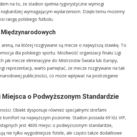
dem na to, że stadion spełnia rygorystyczne wymogi
rostać najbardziej wymagającym wydarzeniom. Dzięki temu możemy
osi rangę polskiego futbolu.
y Międzynarodowych
ę areną, na której rozgrywane są mecze o najwyższą stawkę. To
omocja dla polskiego sportu. Możliwość organizacji finału Ligi
ch jak mecze eliminacyjne do Mistrzostw Świata lub Europy,
ingi reprezentacji, warto pamiętać, że mecze rozgrywane na tak
ynarodowej publiczności, co może wpływać na postrzeganie
i Miejsca o Podwyższonym Standardzie
ności. Obiekt dysponuje również specjalnymi strefami
e komfort na najwyższym poziomie. Stadion posiada 69 lóż VIP,
stępnych jest 4600 miejsc o podwyższonym standardzie,
ują nie tylko wygodniejsze fotele, ale często także dodatkowe