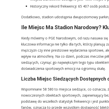
Historyczny rekord frekwencji: 65 407 osób podcz
Dodatkowo, stadion udostępnia dwupoziomowy parking
Ile Miejsc Ma Stadion Narodowy? Kl
Kiedy mówimy o PGE Narodowym, od razu nasuwa się pyt
kluczowa informacja nie tylko dla tych, którzy planują 
mężczyzn czy inne prestiżowe wydarzenia sportowe, ale 
wpływ na atmosferę. Na co dzień, podczas meczów piłk
siedzących, czyniąc go największym tego typu obiektem
doświadczenia sportowych emocji na ogromną skalę.
Liczba Miejsc Siedzących Dostępnych 
Wspomniane 58 580 to miejsca siedzące, co oznacza, ż
nowoczesnych obiektach sportowych, zapewniający bez
podstawę do wszelkich statystyk frekwencji i jest punkt
fanów, oznacza to przede wszystkim dostępność biletów