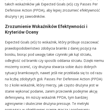
takich wskaźników jak Expected Goals (xG) czy Passes Per
Defensive Action (PPDA), aby lepiej zrozumieć efektywność
drużyny i jej zawodników.
Zrozumienie Wskaźników Efektywności i
Kryteriów Oceny
Expected Goals (xG) to wskaźnik, który próbuje oszacować
prawdopodobieństwo zdobycia bramki z danej pozycji na
boisku, biorąc pod uwagę takie czynniki jak kąt strzału,
odległość od bramki czy sposób oddania strzału. Dzięki niemu
możemy ocenić, czy drużyna stwarza sobie dużo dobrych
sytuacji bramkowych, nawet jeśli nie przekłada się to od razu
na liczbę zdobytych goli. Passes Per Defensive Action (PPDA)
to z kolei wskaźnik, który mierzy, jak często drużyna jest w
stanie wykonać podanie, zanim przeciwnik podejmie akcję
defensywną. Im niższy wskaźnik PPDA, tym bardziej
agresywnie i skutecznie drużyna pressuje. Te metryki
pomagają w obiektywnej ocenie gracza i porównaniu