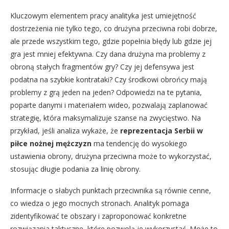
Kluczowym elementem pracy analityka jest umiejętność
dostrzeżenia nie tylko tego, co drużyna przeciwna robi dobrze,
ale przede wszystkim tego, gdzie popełnia błędy lub gdzie jej
gra jest mniej efektywna. Czy dana drużyna ma problemy z
obroną stałych fragmentów gry? Czy jej defensywa jest
podatna na szybkie kontrataki? Czy środkowi obrońcy mają
problemy z grą jeden na jeden? Odpowiedzi na te pytania,
poparte danymi i materiałem wideo, pozwalają zaplanować
strategię, która maksymalizuje szanse na zwycięstwo. Na
przykład, jeśli analiza wykaże, że
reprezentacja Serbii w
piłce nożnej mężczyzn
ma tendencję do wysokiego
ustawienia obrony, drużyna przeciwna może to wykorzystać,
stosując długie podania za linię obrony.
Informacje o słabych punktach przeciwnika są równie cenne,
co wiedza o jego mocnych stronach. Analityk pomaga
zidentyfikować te obszary i zaproponować konkretne
rozwiązania taktyczne, które pozwolą je wykorzystać. Może to