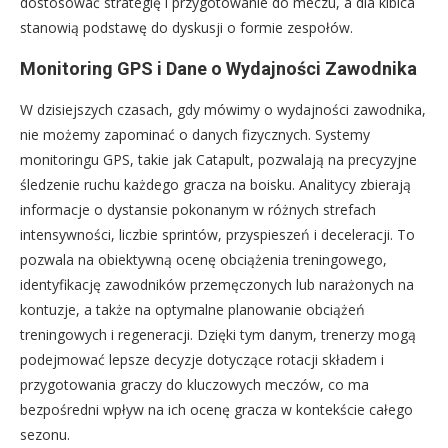
dostosować strategię i przygotowanie do meczu, a dla kibica
stanowią podstawę do dyskusji o formie zespołów.
Monitoring GPS i Dane o Wydajności Zawodnika
W dzisiejszych czasach, gdy mówimy o wydajności zawodnika,
nie możemy zapominać o danych fizycznych. Systemy
monitoringu GPS, takie jak Catapult, pozwalają na precyzyjne
śledzenie ruchu każdego gracza na boisku. Analitycy zbierają
informacje o dystansie pokonanym w różnych strefach
intensywności, liczbie sprintów, przyspieszeń i deceleracji. To
pozwala na obiektywną ocenę obciążenia treningowego,
identyfikację zawodników przemęczonych lub narażonych na
kontuzje, a także na optymalne planowanie obciążeń
treningowych i regeneracji. Dzięki tym danym, trenerzy mogą
podejmować lepsze decyzje dotyczące rotacji składem i
przygotowania graczy do kluczowych meczów, co ma
bezpośredni wpływ na ich ocenę gracza w kontekście całego
sezonu.