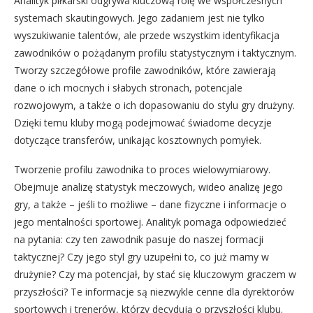
Analityk piłkarski odgrywa kluczową rolę we współczesnych
systemach skautingowych. Jego zadaniem jest nie tylko
wyszukiwanie talentów, ale przede wszystkim identyfikacja
zawodników o pożądanym profilu statystycznym i taktycznym.
Tworzy szczegółowe profile zawodników, które zawierają
dane o ich mocnych i słabych stronach, potencjale
rozwojowym, a także o ich dopasowaniu do stylu gry drużyny.
Dzięki temu kluby mogą podejmować świadome decyzje
dotyczące transferów, unikając kosztownych pomyłek.
Tworzenie profilu zawodnika to proces wielowymiarowy.
Obejmuje analizę statystyk meczowych, wideo analizę jego
gry, a także – jeśli to możliwe – dane fizyczne i informacje o
jego mentalności sportowej. Analityk pomaga odpowiedzieć
na pytania: czy ten zawodnik pasuje do naszej formacji
taktycznej? Czy jego styl gry uzupełni to, co już mamy w
drużynie? Czy ma potencjał, by stać się kluczowym graczem w
przyszłości? Te informacje są niezwykle cenne dla dyrektorów
sportowych i trenerów, którzy decydują o przyszłości klubu.