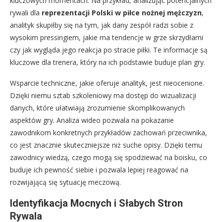
kluczowych momentach. Na przykład, analizując potencjalnych
rywali dla
reprezentacji Polski w piłce nożnej mężczyzn
,
analityk skupiłby się na tym, jak dany zespół radzi sobie z
wysokim pressingiem, jakie ma tendencje w grze skrzydłami
czy jak wygląda jego reakcja po stracie piłki. Te informacje są
kluczowe dla trenera, który na ich podstawie buduje plan gry.
Wsparcie techniczne, jakie oferuje analityk, jest nieocenione.
Dzięki niemu sztab szkoleniowy ma dostęp do wizualizacji
danych, które ułatwiają zrozumienie skomplikowanych
aspektów gry. Analiza wideo pozwala na pokazanie
zawodnikom konkretnych przykładów zachowań przeciwnika,
co jest znacznie skuteczniejsze niż suche opisy. Dzięki temu
zawodnicy wiedzą, czego mogą się spodziewać na boisku, co
buduje ich pewność siebie i pozwala lepiej reagować na
rozwijającą się sytuację meczową.
Identyfikacja Mocnych i Słabych Stron
Rywala