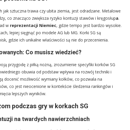
 jak sztuczna trawa czy ubita ziemia, jest odradzane. Metalowe
edzy, co znacząco zwiększa ryzyko kontuzji stawów i kręgosłup
a
.
kład w
reprezentacji Niemiec
, gdzie tempo jest bardzo wysokie.
kach, lepiej sięgnąć po modele AG lub MG. Korki SG są
k, gdzie ich unikalne właściwości są nie do przecenienia.
sowanych: Co musisz wiedzieć?
woją przygodę z piłką nożną, zrozumienie specyfiki korków SG
powiedniego obuwia od podstaw wpływa na rozwój techniki i
ogą docenić możliwość wymiany kołków, co pozwala na
w, co jest nieocenione w kontekście śledzenia rankingów i
gnięcia lepszych wyników.
zom podczas gry w korkach SG
tuzji na twardych nawierzchniach