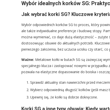
Wybór idealnych korków SG: Prakty
Jak wybrać korki SG? Kluczowe kryter
Wybór odpowiednich korków SG to proces, który powinie
ale także indywidualne preferencje i budowę stopy. P
można wymieniać, co daje dużą elastyczność – zużyte 
dostosowując obuwie do aktualnych potrzeb. Kluczowe
pierwszego założenia, bez uczucia ucisku czy otarć, co 
Ważne:
Metalowe kołki w butach SG są zazwyczaj wym
specjalnego klucza i zastępować nowymi w przypadku zu
pozwala na elastyczne dopasowanie do boiska i oszczę
Sprawdź aktualny stan nawierzchni przed meczem
Wybierz odpowiednią długość kołków (jeśli masz 
Upewnij się, że kołki są dobrze dokręcone.
Korki SG a inne typy obuwia: Kiedy war