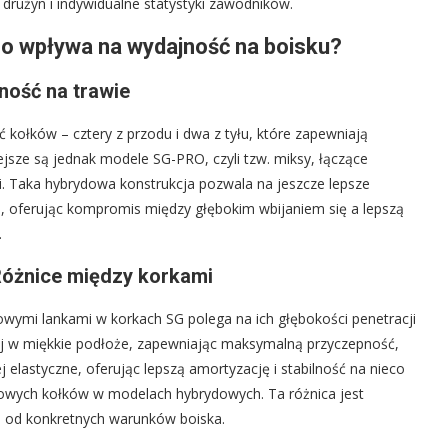
 drużyn i indywidualne statystyki zawodników.
ego wpływa na wydajność na boisku?
ność na trawie
 kołków – cztery z przodu i dwa z tyłu, które zapewniają
iejsze są jednak modele SG-PRO, czyli tzw. miksy, łączące
. Taka hybrydowa konstrukcja pozwala na jeszcze lepsze
, oferując kompromis między głębokim wbijaniem się a lepszą
.
 Różnice między korkami
wymi lankami w korkach SG polega na ich głębokości penetracji
iej w miękkie podłoże, zapewniając maksymalną przyczepność,
j elastyczne, oferując lepszą amortyzację i stabilność na nieco
lowych kołków w modelach hybrydowych. Ta różnica jest
 od konkretnych warunków boiska.