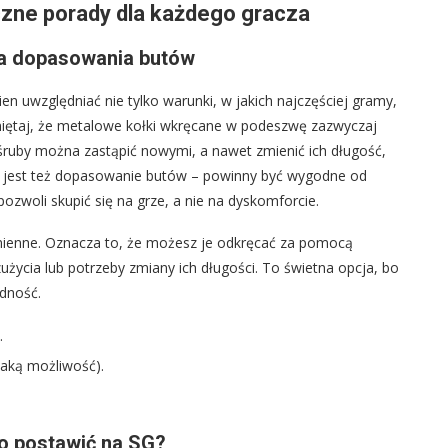
czne porady dla każdego gracza
ia dopasowania butów
n uwzględniać nie tylko warunki, w jakich najczęściej gramy,
amiętaj, że metalowe kołki wkręcane w podeszwę zazwyczaj
śruby można zastąpić nowymi, a nawet zmienić ich długość,
 jest też dopasowanie butów – powinny być wygodne od
pozwoli skupić się na grze, a nie na dyskomforcie.
ienne. Oznacza to, że możesz je odkręcać za pomocą
życia lub potrzeby zmiany ich długości. To świetna opcja, bo
dność.
.
taką możliwość).
to postawić na SG?