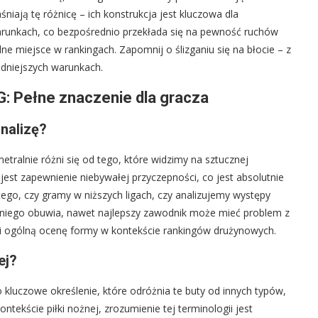
aśniają tę różnicę – ich konstrukcja jest kluczowa dla
runkach, co bezpośrednio przekłada się na pewność ruchów
e miejsce w rankingach. Zapomnij o ślizganiu się na błocie – z
udniejszych warunkach.
G: Pełne znaczenie dla gracza
nalizę?
metralnie różni się od tego, które widzimy na sztucznej
est zapewnienie niebywałej przyczepności, co jest absolutnie
ego, czy gramy w niższych ligach, czy analizujemy występy
niego obuwia, nawet najlepszy zawodnik może mieć problem z
 i ogólną ocenę formy w kontekście rankingów drużynowych.
ej?
o kluczowe określenie, które odróżnia te buty od innych typów,
kontekście piłki nożnej, zrozumienie tej terminologii jest