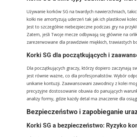
Używanie korków SG na twardych nawierzchniach, takich
kołki nie amortyzują uderzeń tak jak ich plastikowi kol
Jest to szczególnie niebezpieczne podczas gry na przy
Zatem, jeśli Twoje mecze odbywają się głównie na orli
zarezerwowane dla prawdziwie miękkich, trawiastych bois
Korki SG dla początkujących i zaawan
Dla początkujących graczy, którzy dopiero zaczynają s
jest równie ważne, co dla profesjonalistów. Wybór od
unikanie kontuzji. Zaawansowani zawodnicy z kolei m
precyzyjne dostosowanie obuwia do panujących warunkó
analizy formy, gdzie każdy detal ma znaczenie dla osią
Bezpieczeństwo i zapobieganie ura
Korki SG a bezpieczeństwo: Ryzyko kon