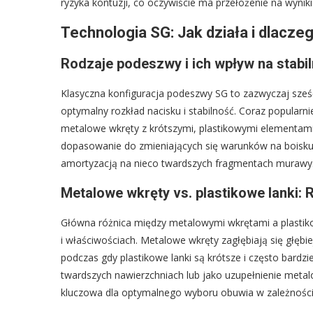
ryzyka kontuzji, co oczywiście ma przełożenie na wyniki
Technologia SG: Jak działa i dlacz
Rodzaje podeszwy i ich wpływ na stabil
Klasyczna konfiguracja podeszwy SG to zazwyczaj sześć
optymalny rozkład nacisku i stabilność. Coraz popularn
metalowe wkręty z krótszymi, plastikowymi elementami
dopasowanie do zmieniających się warunków na boisku
amortyzacją na nieco twardszych fragmentach murawy
Metalowe wkręty vs. plastikowe lanki:
Główna różnica między metalowymi wkrętami a plastiko
i właściwościach. Metalowe wkręty zagłębiają się głęb
podczas gdy plastikowe lanki są krótsze i często bardzie
twardszych nawierzchniach lub jako uzupełnienie meta
kluczowa dla optymalnego wyboru obuwia w zależności