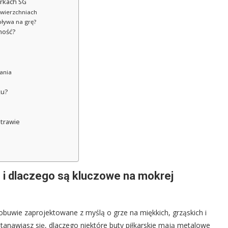
rkach SG
awierzchniach
ływa na grę?
tność?
zania
ku?
 trawie
 i dlaczego są kluczowe na mokrej
obuwie zaprojektowane z myślą o grze na miękkich, grząskich i
stanawiasz się, dlaczego niektóre buty piłkarskie mają metalowe