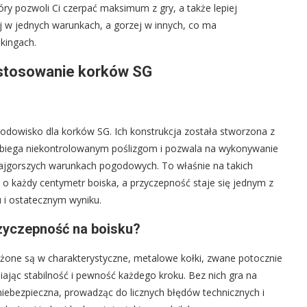
y pozwoli Ci czerpać maksimum z gry, a także lepiej
j w jednych warunkach, a gorzej w innych, co ma
nkingach.
astosowanie korków SG
 środowisko dla korków SG. Ich konstrukcja została stworzona z
obiega niekontrolowanym poślizgom i pozwala na wykonywanie
ajgorszych warunkach pogodowych. To właśnie na takich
każdy centymetr boiska, a przyczepność staje się jednym z
 i ostatecznym wyniku.
rzyczepność na boisku?
ażone są w charakterystyczne, metalowe kołki, zwane potocznie
iając stabilność i pewność każdego kroku. Bez nich gra na
 niebezpieczna, prowadząc do licznych błędów technicznych i