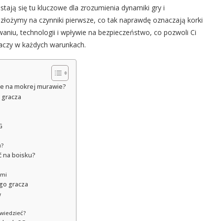
tają się tu kluczowe dla zrozumienia dynamiki gry i
złożymy na czynniki pierwsze, co tak naprawdę oznaczają korki
niu, technologii i wpływie na bezpieczeństwo, co pozwoli Ci
graczy w każdych warunkach.
owe na mokrej murawie?
a gracza
G
u?
ć na boisku?
ami
go gracza
w
wiedzieć?