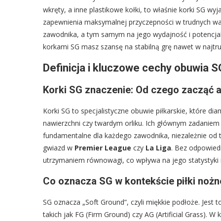
wkręty, a inne plastikowe kołki, to właśnie korki SG wyj
zapewnienia maksymalnej przyczepności w trudnych wa
zawodnika, a tym samym na jego wydajność i potencjaln
korkami SG masz szansę na stabilną grę nawet w najtr
Definicja i kluczowe cechy obuwia S
Korki SG znaczenie: Od czego zacząć a
Korki SG to specjalistyczne obuwie piłkarskie, które dia
nawierzchni czy twardym orliku. Ich głównym zadaniem j
fundamentalne dla każdego zawodnika, niezależnie od t
gwiazd w
Premier League
czy
La Liga
. Bez odpowied
utrzymaniem równowagi, co wpływa na jego statystyki
Co oznacza SG w kontekście piłki nożn
SG oznacza „Soft Ground”, czyli miękkie podłoże. Jest t
takich jak FG (Firm Ground) czy AG (Artificial Grass). W 