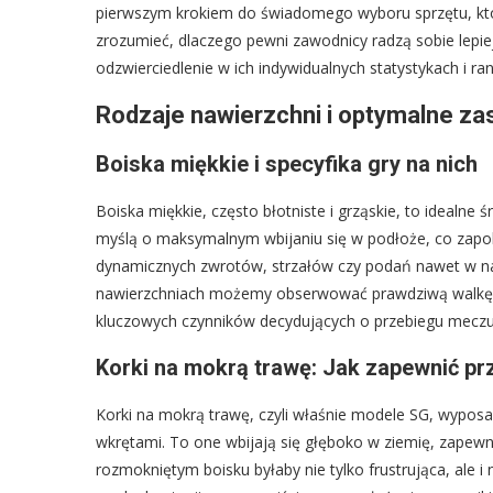
pierwszym krokiem do świadomego wyboru sprzętu, któr
zrozumieć, dlaczego pewni zawodnicy radzą sobie lepie
odzwierciedlenie w ich indywidualnych statystykach i ra
Rodzaje nawierzchni i optymalne z
Boiska miękkie i specyfika gry na nich
Boiska miękkie, często błotniste i grząskie, to idealne
myślą o maksymalnym wbijaniu się w podłoże, co zap
dynamicznych zwrotów, strzałów czy podań nawet w n
nawierzchniach możemy obserwować prawdziwą walkę o 
kluczowych czynników decydujących o przebiegu meczu
Korki na mokrą trawę: Jak zapewnić p
Korki na mokrą trawę, czyli właśnie modele SG, wypos
wkrętami. To one wbijają się głęboko w ziemię, zapewn
rozmokniętym boisku byłaby nie tylko frustrująca, ale i