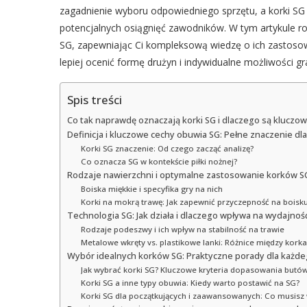
zagadnienie wyboru odpowiedniego sprzętu, a korki SG s
potencjalnych osiągnięć zawodników. W tym artykule ro
SG, zapewniając Ci kompleksową wiedzę o ich zastosowa
lepiej ocenić formę drużyn i indywidualne możliwości 
Spis treści
Co tak naprawdę oznaczają korki SG i dlaczego są klucz
Definicja i kluczowe cechy obuwia SG: Pełne znaczenie dl
Korki SG znaczenie: Od czego zacząć analizę?
Co oznacza SG w kontekście piłki nożnej?
Rodzaje nawierzchni i optymalne zastosowanie korków S
Boiska miękkie i specyfika gry na nich
Korki na mokrą trawę: Jak zapewnić przyczepność na boisk
Technologia SG: Jak działa i dlaczego wpływa na wydajnoś
Rodzaje podeszwy i ich wpływ na stabilność na trawie
Metalowe wkręty vs. plastikowe lanki: Różnice między kork
Wybór idealnych korków SG: Praktyczne porady dla każde
Jak wybrać korki SG? Kluczowe kryteria dopasowania butó
Korki SG a inne typy obuwia: Kiedy warto postawić na SG?
Korki SG dla początkujących i zaawansowanych: Co musisz 