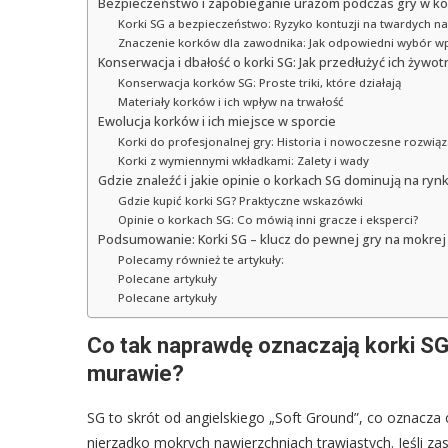
Bezpieczeństwo i zapobieganie urazom podczas gry w ko
Korki SG a bezpieczeństwo: Ryzyko kontuzji na twardych n
Znaczenie korków dla zawodnika: Jak odpowiedni wybór wp
Konserwacja i dbałość o korki SG: Jak przedłużyć ich żywo
Konserwacja korków SG: Proste triki, które działają
Materiały korków i ich wpływ na trwałość
Ewolucja korków i ich miejsce w sporcie
Korki do profesjonalnej gry: Historia i nowoczesne rozwią
Korki z wymiennymi wkładkami: Zalety i wady
Gdzie znaleźć i jakie opinie o korkach SG dominują na ryn
Gdzie kupić korki SG? Praktyczne wskazówki
Opinie o korkach SG: Co mówią inni gracze i eksperci?
Podsumowanie: Korki SG – klucz do pewnej gry na mokrej
Polecamy również te artykuły:
Polecane artykuły
Polecane artykuły
Co tak naprawdę oznaczają korki SG
murawie?
SG to skrót od angielskiego „Soft Ground”, co oznacza 
nierzadko mokrych nawierzchniach trawiastych. Jeśli za