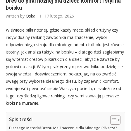
Dres do piłki nożnej dla dzieci: Komfort i styl na
boisku
written by
Oska
17 lutego, 2026
W świecie piłki nożnej, gdzie każdy mecz, skład drużyny czy
indywidualny ranking zawodnika ma znaczenie, wybór
odpowiedniego stroju dla młodego adepta futbolu jest równie
istotny, jak analiza taktyki na boisku – dlatego dziś zagłębiamy
się w temat dresów piłkarskich dla dzieci, abyście zawsze byli
gotowi do akcji. W tym praktycznym przewodniku podzielę się
swoją wiedzą i doświadczeniem, pokazując, na co zwrócić
uwagę przy wyborze idealnego dresu, by zapewnić komfort,
wydajność i pewność siebie Waszych pociech, niezależnie od
tego, czy śledzą ligowe rankingi, czy sami stawiają pierwsze
kroki na murawie.
Spis treści
Dlaczego Materiał Dresu Ma Znaczenie dla Młodego Piłkarza?