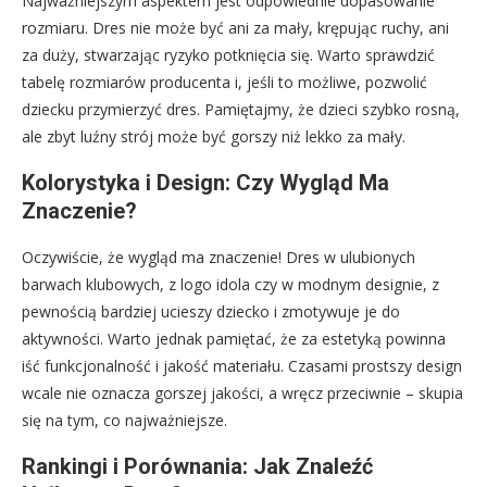
Najważniejszym aspektem jest odpowiednie dopasowanie
rozmiaru. Dres nie może być ani za mały, krępując ruchy, ani
za duży, stwarzając ryzyko potknięcia się. Warto sprawdzić
tabelę rozmiarów producenta i, jeśli to możliwe, pozwolić
dziecku przymierzyć dres. Pamiętajmy, że dzieci szybko rosną,
ale zbyt luźny strój może być gorszy niż lekko za mały.
Kolorystyka i Design: Czy Wygląd Ma
Znaczenie?
Oczywiście, że wygląd ma znaczenie! Dres w ulubionych
barwach klubowych, z logo idola czy w modnym designie, z
pewnością bardziej ucieszy dziecko i zmotywuje je do
aktywności. Warto jednak pamiętać, że za estetyką powinna
iść funkcjonalność i jakość materiału. Czasami prostszy design
wcale nie oznacza gorszej jakości, a wręcz przeciwnie – skupia
się na tym, co najważniejsze.
Rankingi i Porównania: Jak Znaleźć