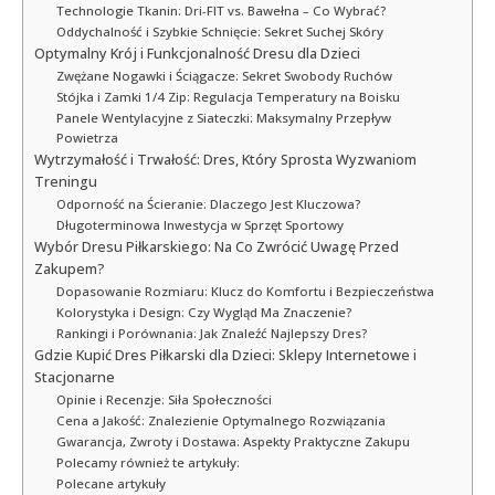
Technologie Tkanin: Dri-FIT vs. Bawełna – Co Wybrać?
Oddychalność i Szybkie Schnięcie: Sekret Suchej Skóry
Optymalny Krój i Funkcjonalność Dresu dla Dzieci
Zwężane Nogawki i Ściągacze: Sekret Swobody Ruchów
Stójka i Zamki 1/4 Zip: Regulacja Temperatury na Boisku
Panele Wentylacyjne z Siateczki: Maksymalny Przepływ
Powietrza
Wytrzymałość i Trwałość: Dres, Który Sprosta Wyzwaniom
Treningu
Odporność na Ścieranie: Dlaczego Jest Kluczowa?
Długoterminowa Inwestycja w Sprzęt Sportowy
Wybór Dresu Piłkarskiego: Na Co Zwrócić Uwagę Przed
Zakupem?
Dopasowanie Rozmiaru: Klucz do Komfortu i Bezpieczeństwa
Kolorystyka i Design: Czy Wygląd Ma Znaczenie?
Rankingi i Porównania: Jak Znaleźć Najlepszy Dres?
Gdzie Kupić Dres Piłkarski dla Dzieci: Sklepy Internetowe i
Stacjonarne
Opinie i Recenzje: Siła Społeczności
Cena a Jakość: Znalezienie Optymalnego Rozwiązania
Gwarancja, Zwroty i Dostawa: Aspekty Praktyczne Zakupu
Polecamy również te artykuły:
Polecane artykuły