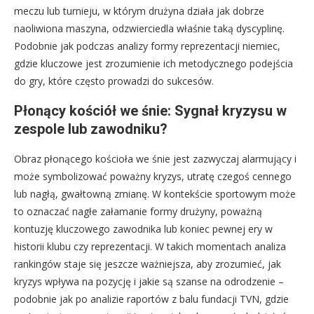
meczu lub turnieju, w którym drużyna działa jak dobrze
naoliwiona maszyna, odzwierciedla właśnie taką dyscyplinę.
Podobnie jak podczas analizy formy reprezentacji niemiec,
gdzie kluczowe jest zrozumienie ich metodycznego podejścia
do gry, które często prowadzi do sukcesów.
Płonący kościół we śnie: Sygnał kryzysu w
zespole lub zawodniku?
Obraz płonącego kościoła we śnie jest zazwyczaj alarmujący i
może symbolizować poważny kryzys, utratę czegoś cennego
lub nagłą, gwałtowną zmianę. W kontekście sportowym może
to oznaczać nagłe załamanie formy drużyny, poważną
kontuzję kluczowego zawodnika lub koniec pewnej ery w
historii klubu czy reprezentacji. W takich momentach analiza
rankingów staje się jeszcze ważniejsza, aby zrozumieć, jak
kryzys wpływa na pozycję i jakie są szanse na odrodzenie –
podobnie jak po analizie raportów z balu fundacji TVN, gdzie