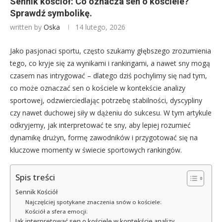
Sennik kościół: Co oznacza sen o kościele?
Sprawdź symbolikę.
written by
Oska
14 lutego, 2026
Jako pasjonaci sportu, często szukamy głębszego zrozumienia
tego, co kryje się za wynikami i rankingami, a nawet sny mogą
czasem nas intrygować – dlatego dziś pochylimy się nad tym,
co może oznaczać sen o kościele w kontekście analizy
sportowej, odzwierciedlając potrzebę stabilności, dyscypliny
czy nawet duchowej siły w dążeniu do sukcesu. W tym artykule
odkryjemy, jak interpretować te sny, aby lepiej rozumieć
dynamikę drużyn, formę zawodników i przygotować się na
kluczowe momenty w świecie sportowych rankingów.
Spis treści
Sennik Kościół
Najczęściej spotykane znaczenia snów o kościele:
Kościół a sfera emocji:
Jak interpretować sen o kościele w kontekście analizy