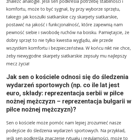
znaleźć analogie. Jeśli sen podkreśla potrzebę stabilności i
komfortu, może to być sygnał, by przy wyborze sprzętu,
takiego jak koszulki siatkarskie czy skarpety siatkarskie,
postawić na jakość i funkcjonalność, które zapewnią nam
pewność siebie i swobodę ruchów na boisku. Pamiętajcie, że
dobry sprzęt to nie tylko kwestia wyglądu, ale przede
wszystkim komfortu i bezpieczeństwa. W końcu nikt nie chce,
żeby niewygodne skarpety siatkarskie zepsuły mu najlepszy
mecz życia!
Jak sen o kościele odnosi się do śledzenia
wydarzeń sportowych (np. co ile lat jest
euro, składy: reprezentacja serbii w piłce
nożnej mężczyzn – reprezentacja bułgarii w
piłce nożnej mężczyzn)?
Sen o kościele może pomóc nam lepiej zrozumieć nasze
podejście do śledzenia wydarzeń sportowych. Na przykład,
jeśli sen podkreśla znaczenie rytuału i regularności, może to