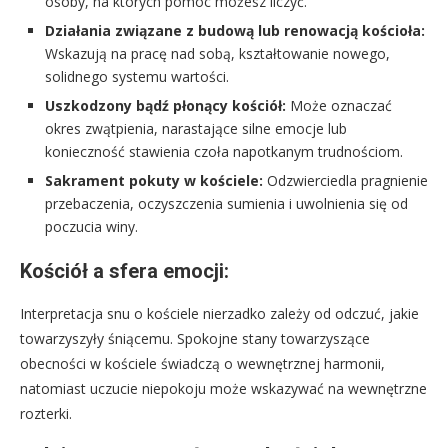
osoby, na których pomoc możesz liczyć.
Działania związane z budową lub renowacją kościoła:
Wskazują na pracę nad sobą, kształtowanie nowego,
solidnego systemu wartości.
Uszkodzony bądź płonący kościół:
Może oznaczać
okres zwątpienia, narastające silne emocje lub
konieczność stawienia czoła napotkanym trudnościom.
Sakrament pokuty w kościele:
Odzwierciedla pragnienie
przebaczenia, oczyszczenia sumienia i uwolnienia się od
poczucia winy.
Kościół a sfera emocji:
Interpretacja snu o kościele nierzadko zależy od odczuć, jakie
towarzyszyły śniącemu. Spokojne stany towarzyszące
obecności w kościele świadczą o wewnętrznej harmonii,
natomiast uczucie niepokoju może wskazywać na wewnętrzne
rozterki.