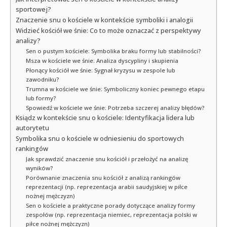
sportowej?
Znaczenie snu o kościele w kontekście symboliki i analogii
Widzieć kościół we śnie: Co to może oznaczać z perspektywy
analizy?
Sen o pustym kościele: Symbolika braku formy lub stabilności?
Msza w kościele we śnie: Analiza dyscypliny i skupienia
Płonący kościół we śnie: Sygnał kryzysu w zespole lub
zawodniku?
Trumna w kościele we śnie: Symboliczny koniec pewnego etapu
lub formy?
Spowiedź w kościele we śnie: Potrzeba szczerej analizy błędów?
Ksiądz w kontekście snu o kościele: Identyfikacja lidera lub
autorytetu
Symbolika snu o kościele w odniesieniu do sportowych
rankingów
Jak sprawdzić znaczenie snu kościół i przełożyć na analizę
wyników?
Porównanie znaczenia snu kościół z analizą rankingów
reprezentacji (np. reprezentacja arabii saudyjskiej w piłce
nożnej mężczyzn)
Sen o kościele a praktyczne porady dotyczące analizy formy
zespołów (np. reprezentacja niemiec, reprezentacja polski w
piłce nożnej mężczyzn)