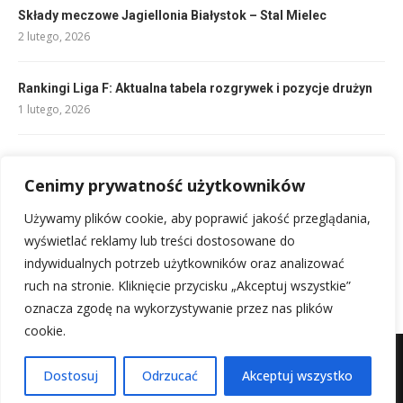
Składy meczowe Jagiellonia Białystok – Stal Mielec
2 lutego, 2026
Rankingi Liga F: Aktualna tabela rozgrywek i pozycje drużyn
1 lutego, 2026
Reprezentacja Gruzji w piłce nożnej: historia, mecze, sukcesy
Cenimy prywatność użytkowników
12 lutego, 2026
Używamy plików cookie, aby poprawić jakość przeglądania,
Składy Newcastle United vs Aston Villa: Kto zagra?
wyświetlać reklamy lub treści dostosowane do
1 lutego, 2026
indywidualnych potrzeb użytkowników oraz analizować
ruch na stronie. Kliknięcie przycisku „Akceptuj wszystkie”
oznacza zgodę na wykorzystywanie przez nas plików
cookie.
Mapa witryny
Kontakt z nami
Dostosuj
Odrzucać
Akceptuj wszystko
@2025 - Wszystkie prawa zastrzeżone.