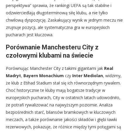
perspektywa” sprawia, że rankingi UEFA są tak stabilne i
odzwierciedlają długoterminową siłę klubu, a nie tylko
chwilową dyspozycję. Zaskakujący wynik w jednym meczu nie
zrujnuje pozycji, ale systematyczna gra w europejskich
pucharach jest kluczowa.
Porównanie Manchesteru City z
czołowymi klubami na świecie
Porównując Manchester City z takimi gigantami jak
Real
Madryt
,
Bayern Monachium
czy
Inter Mediolan
, widzimy,
że klub z Etihad Stadium stał się ich równorzędnym rywalem.
Choć historycznie te kluby mają bogatsze tradycje w
europejskich pucharach, City w ostatnich latach udowodniło,
że potrafi rywalizować na najwyższym poziomie. Analiza
bezpośrednich starć, bilansów bramkowych w kluczowych
meczach, a także porównanie jakości składów i głębi ławki
rezerwowych, pokazuje, że różnice między tymi potęgami są