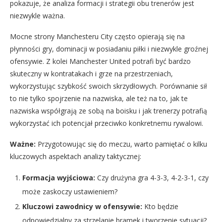
pokazuje, że analiza formacji i strategii obu trenerów jest
niezwykle ważna.
Mocne strony Manchesteru City często opierają się na
płynności gry, dominacji w posiadaniu piłki i niezwykle groźnej
ofensywie. Z kolei Manchester United potrafi być bardzo
skuteczny w kontratakach i grze na przestrzeniach,
wykorzystując szybkość swoich skrzydłowych. Porównanie sił
to nie tylko spojrzenie na nazwiska, ale też na to, jak te
nazwiska współgrają ze sobą na boisku i jak trenerzy potrafią
wykorzystać ich potencjał przeciwko konkretnemu rywalowi.
Ważne:
Przygotowując się do meczu, warto pamiętać o kilku
kluczowych aspektach analizy taktycznej:
Formacja wyjściowa:
Czy drużyna gra 4-3-3, 4-2-3-1, czy
może zaskoczy ustawieniem?
Kluczowi zawodnicy w ofensywie:
Kto będzie
odpowiedzialny za strzelanie bramek i tworzenie sytuacji?