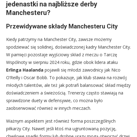
jedenastki na najbliższe derby
Manchesteru?
Przewidywane składy Manchesteru City
Kiedy patrzymy na Manchester City, zawsze możemy
spodziewać się solidnej, doświadczonej kadry Manchester City.
W pamięci pozostaje wyjściowy skład z meczu o Tarczę
Wspólnoty w sierpniu 2024 roku, gdzie obok lidera ataku
Erlinga Haalanda
pojawili się młodzi zawodnicy jak Nico
O’Reilly i Oscar Bobb. To pokazuje, jak klub stawia na rozwój
młodych talentów, ale też jak potrafi balansować skład między
doświadczeniem a świeżością. Trenerzy często stawiają na
sprawdzone duety w defensywie, co można było
zaobserwować również w innych meczach.
Ważnym aspektem jest również forma poszczególnych
piłkarzy City. Nawet jeśli ktoś ma ugruntowaną pozycję,
chwilowe spadki formy lub drobne urazy mogą otworzyć drzwi