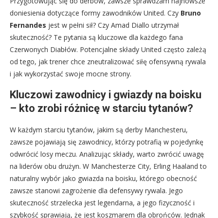
Przygotowując się do derbów, zawsze sprawdzam najnowsze
doniesienia dotyczące formy zawodników United. Czy
Bruno
Fernandes
jest w pełni sił? Czy Amad Diallo utrzymał
skuteczność? Te pytania są kluczowe dla każdego fana
Czerwonych Diabłów. Potencjalne składy United często zależą
od tego, jak trener chce zneutralizować siłę ofensywną rywala
i jak wykorzystać swoje mocne strony.
Kluczowi zawodnicy i gwiazdy na boisku
– kto zrobi różnicę w starciu tytanów?
W każdym starciu tytanów, jakim są derby Manchesteru,
zawsze pojawiają się zawodnicy, którzy potrafią w pojedynkę
odwrócić losy meczu. Analizując składy, warto zwrócić uwagę
na liderów obu drużyn. W Manchesterze City, Erling Haaland to
naturalny wybór jako gwiazda na boisku, którego obecność
zawsze stanowi zagrożenie dla defensywy rywala. Jego
skuteczność strzelecka jest legendarna, a jego fizyczność i
szybkość sprawiają, że jest koszmarem dla obrońców. Jednak