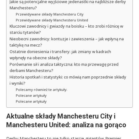
Jakie są potencjalne wyjściowe jedenastki na najbliższe derby
Manchesteru?
Przewidywane składy Manchesteru City
Przewidywane składy Manchesteru United
Kluczowi zawodnicy i gwiazdy na boisku – kto zrobi różnicę w
starciu tytanów?
Nieobecni zawodnicy: kontuzje i zawieszenia – jak wpłyną na
taktykę na mecz?
Ostatnie doniesienia i transfery: jak zmiany w kadrach
wpłynęły na obecne składy?
Porównanie sił i analiza taktyczna: kto ma przewagę przed
derbami Manchesteru?
Historia spotkań i statystyki: co mówią nam poprzednie składy
i wyniki?
Polecamy również te artykuły:
Polecane artykuły
Polecane artykuły
Aktualne składy Manchesteru City i
Manchesteru United: analiza na gorąco
Derby Manchesteru to nie tylko starcie gigantów Premier