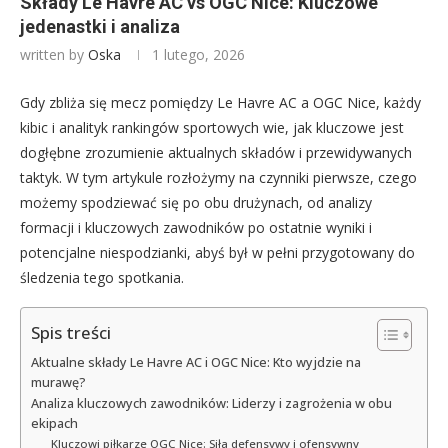
Składy Le Havre AC vs OGC Nice: Kluczowe
jedenastki i analiza
written by
Oska
1 lutego, 2026
Gdy zbliża się mecz pomiędzy Le Havre AC a OGC Nice, każdy
kibic i analityk rankingów sportowych wie, jak kluczowe jest
dogłębne zrozumienie aktualnych składów i przewidywanych
taktyk. W tym artykule rozłożymy na czynniki pierwsze, czego
możemy spodziewać się po obu drużynach, od analizy
formacji i kluczowych zawodników po ostatnie wyniki i
potencjalne niespodzianki, abyś był w pełni przygotowany do
śledzenia tego spotkania.
Spis treści
Aktualne składy Le Havre AC i OGC Nice: Kto wyjdzie na
murawę?
Analiza kluczowych zawodników: Liderzy i zagrożenia w obu
ekipach
Kluczowi piłkarze OGC Nice: Siła defensywy i ofensywny