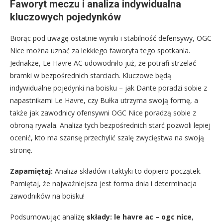
Faworyt meczu i analiza indywidualna
kluczowych pojedynków
Biorąc pod uwagę ostatnie wyniki i stabilność defensywy, OGC
Nice można uznać za lekkiego faworyta tego spotkania.
Jednakże, Le Havre AC udowodniło już, że potrafi strzelać
bramki w bezpośrednich starciach. Kluczowe będą
indywidualne pojedynki na boisku – jak Dante poradzi sobie z
napastnikami Le Havre, czy Bułka utrzyma swoją formę, a
także jak zawodnicy ofensywni OGC Nice poradzą sobie z
obroną rywala. Analiza tych bezpośrednich starć pozwoli lepiej
ocenić, kto ma szansę przechylić szalę zwycięstwa na swoją
stronę.
Zapamiętaj:
Analiza składów i taktyki to dopiero początek.
Pamiętaj, że najważniejsza jest forma dnia i determinacja
zawodników na boisku!
Podsumowując analizę
składy: le havre ac – ogc nice
,