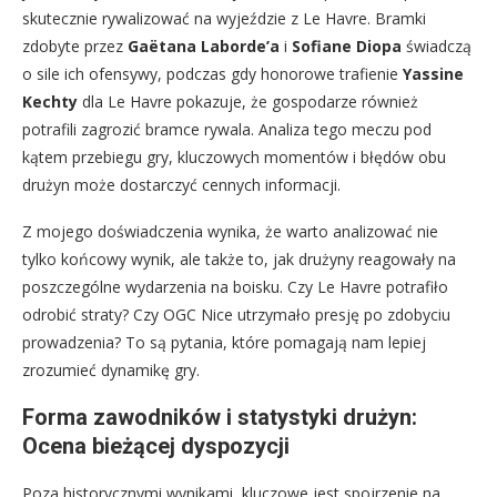
skutecznie rywalizować na wyjeździe z Le Havre. Bramki
zdobyte przez
Gaëtana Laborde’a
i
Sofiane Diopa
świadczą
o sile ich ofensywy, podczas gdy honorowe trafienie
Yassine
Kechty
dla Le Havre pokazuje, że gospodarze również
potrafili zagrozić bramce rywala. Analiza tego meczu pod
kątem przebiegu gry, kluczowych momentów i błędów obu
drużyn może dostarczyć cennych informacji.
Z mojego doświadczenia wynika, że warto analizować nie
tylko końcowy wynik, ale także to, jak drużyny reagowały na
poszczególne wydarzenia na boisku. Czy Le Havre potrafiło
odrobić straty? Czy OGC Nice utrzymało presję po zdobyciu
prowadzenia? To są pytania, które pomagają nam lepiej
zrozumieć dynamikę gry.
Forma zawodników i statystyki drużyn:
Ocena bieżącej dyspozycji
Poza historycznymi wynikami, kluczowe jest spojrzenie na