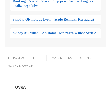
Rankingi Crystal Palace: Pozycja w Premier League i
analiza wyników
Składy: Olympique Lyon – Stade Rennais: Kto zagra?
Składy AC Milan – AS Roma: Kto zagra w hicie Serie A?
LE HAVRE AC
LIGUE 1
MARCIN BUŁKA
OGC NICE
SKŁADY MECZOWE
OSKA