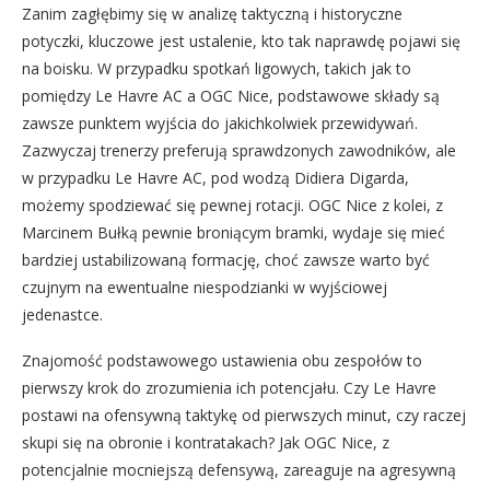
Zanim zagłębimy się w analizę taktyczną i historyczne
potyczki, kluczowe jest ustalenie, kto tak naprawdę pojawi się
na boisku. W przypadku spotkań ligowych, takich jak to
pomiędzy Le Havre AC a OGC Nice, podstawowe składy są
zawsze punktem wyjścia do jakichkolwiek przewidywań.
Zazwyczaj trenerzy preferują sprawdzonych zawodników, ale
w przypadku Le Havre AC, pod wodzą Didiera Digarda,
możemy spodziewać się pewnej rotacji. OGC Nice z kolei, z
Marcinem Bułką pewnie broniącym bramki, wydaje się mieć
bardziej ustabilizowaną formację, choć zawsze warto być
czujnym na ewentualne niespodzianki w wyjściowej
jedenastce.
Znajomość podstawowego ustawienia obu zespołów to
pierwszy krok do zrozumienia ich potencjału. Czy Le Havre
postawi na ofensywną taktykę od pierwszych minut, czy raczej
skupi się na obronie i kontratakach? Jak OGC Nice, z
potencjalnie mocniejszą defensywą, zareaguje na agresywną