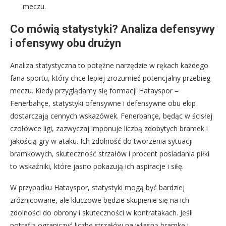
meczu.
Co mówią statystyki? Analiza defensywy
i ofensywy obu drużyn
Analiza statystyczna to potężne narzędzie w rękach każdego
fana sportu, który chce lepiej zrozumieć potencjalny przebieg
meczu. Kiedy przyglądamy się formacji Hatayspor –
Fenerbahçe, statystyki ofensywne i defensywne obu ekip
dostarczają cennych wskazówek. Fenerbahçe, będąc w ścisłej
czołówce ligi, zazwyczaj imponuje liczbą zdobytych bramek i
jakością gry w ataku. Ich zdolność do tworzenia sytuacji
bramkowych, skuteczność strzałów i procent posiadania piłki
to wskaźniki, które jasno pokazują ich aspiracje i siłę.
W przypadku Hatayspor, statystyki mogą być bardziej
zróżnicowane, ale kluczowe będzie skupienie się na ich
zdolności do obrony i skuteczności w kontratakach. Jeśli
potrafią ograniczyć liczbę strzałów na własną bramkę i