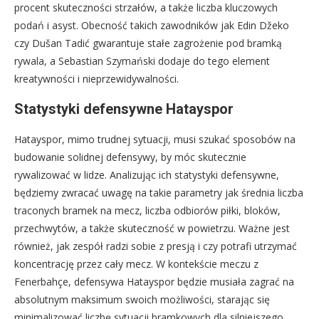
procent skuteczności strzałów, a także liczba kluczowych
podań i asyst. Obecność takich zawodników jak Edin Džeko
czy Dušan Tadić gwarantuje stałe zagrożenie pod bramką
rywala, a Sebastian Szymański dodaje do tego element
kreatywności i nieprzewidywalności.
Statystyki defensywne Hatayspor
Hatayspor, mimo trudnej sytuacji, musi szukać sposobów na
budowanie solidnej defensywy, by móc skutecznie
rywalizować w lidze. Analizując ich statystyki defensywne,
będziemy zwracać uwagę na takie parametry jak średnia liczba
traconych bramek na mecz, liczba odbiorów piłki, bloków,
przechwytów, a także skuteczność w powietrzu. Ważne jest
również, jak zespół radzi sobie z presją i czy potrafi utrzymać
koncentrację przez cały mecz. W kontekście meczu z
Fenerbahçe, defensywa Hatayspor będzie musiała zagrać na
absolutnym maksimum swoich możliwości, starając się
minimalizować liczbę sytuacji bramkowych dla silniejszego