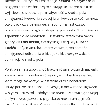
liderów obu drużyn. W Fenerbahçe,
Sebastian Szymański
odgrywa coraz ważniejszą rolę, stając się stałym punktem
wyjściowego składu. Jego kreatywność w środku pola i
umiejętność kreowania sytuacji bramkowych to coś, co może
otworzyć każdą defensywę, a jego forma jest często
odzwierciedleniem ogólnej dyspozycji zespołu. Nie można też
zapomnieć o doświadczeniu i instynkcie strzeleckim takich
graczy jak
Edin Džeko
, czy dryblingu i wizji gry
Dušana
Tadića
. Sofyan Amrabat, znany ze swojej waleczności i
umiejętności odbierania piłki, będzie kluczowy w walce o
dominację w środku pola.
Po stronie Hatayspor, choć brakuje równie głośnych nazwisk,
zawsze można spodziewać się indywidualnych występów,
które mogą zaskoczyć. W ostatnim czasie bohaterem
Hatayspor został Youssef En-Nesyri, który w meczu ligowym
w styczniu 2025 roku zdobył obie bramki, zapewniając swojej
drużynie zwycięstwo 2:1. Jego skuteczność i umiejętność
wykańczania akcji to coś, na co defensywa Fenerbahçe musi