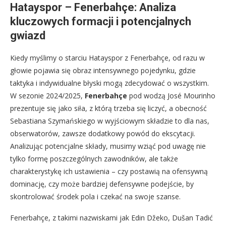
Hatayspor – Fenerbahçe: Analiza
kluczowych formacji i potencjalnych
gwiazd
Kiedy myślimy o starciu Hatayspor z Fenerbahçe, od razu w
głowie pojawia się obraz intensywnego pojedynku, gdzie
taktyka i indywidualne błyski mogą zdecydować o wszystkim.
W sezonie 2024/2025,
Fenerbahçe
pod wodzą José Mourinho
prezentuje się jako siła, z którą trzeba się liczyć, a obecność
Sebastiana Szymańskiego w wyjściowym składzie to dla nas,
obserwatorów, zawsze dodatkowy powód do ekscytacji.
Analizując potencjalne składy, musimy wziąć pod uwagę nie
tylko formę poszczególnych zawodników, ale także
charakterystykę ich ustawienia – czy postawią na ofensywną
dominację, czy może bardziej defensywne podejście, by
skontrolować środek pola i czekać na swoje szanse.
Fenerbahçe, z takimi nazwiskami jak Edin Džeko, Dušan Tadić