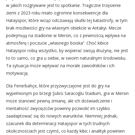
w jakich rozgrywane jest to spotkanie. Tragiczne trzęsienie
ziemi z 2023 roku miało ogromne konsekwencje dla
Hatayspor, które wciąż odczuwają skutki tej katastrofy, w tym
brak możliwości gry na własnym obiekcie w Antakyi. Mecze
podejmują na stadionie w Mersin, co z pewnością wpływa na
atmosferę i poczucie „własnego boiska”. Choć kibice
Hatayspor robią wszystko, by wspierać swoją drużynę, nie jest
to to samo, co gra u siebie, w swoim naturalnym środowisku.
Ta sytuacja może wpływać na morale zawodników i ich
motywację.
Dla Fenerbahçe, które przyzwyczajone jest do gry na
wypełnionym po brzegi Şükrü Saracoğlu Stadium, gra w Mersin
może stanowić pewną zmianę, ale ich doświadczenie i
mentalność zwycięzców powinny pozwolić im szybko
zaadaptować się do nowych warunków. Niemniej jednak,
szacunek dla determinacji Hatayspor w tych trudnych
okolicznościach jest czymś, co każdy kibic i analityk powinien