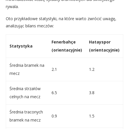
rywala.
Oto przykładowe statystyki, na które warto zwrócić uwagę,
analizując bilans meczów:
Fenerbahçe
Hatayspor
Statystyka
(orientacyjnie)
(orientacyjnie)
Średnia bramek na
2.1
1.2
mecz
Średnia strzałów
6.5
3.8
celnych na mecz
Średnia traconych
0.9
1.5
bramek na mecz