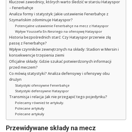
Kluczowi zawodnicy, których warto śledzić w starciu Hatayspor
– Fenerbahçe
Analiza formy i statystyk: Jakie ustawienie Fenerbahçe z
Szymańskim zdominuje Hatayspor?
Potencjalne ustawienie Fenerbahçe na mecz z Hatayspor
Wpływ Youssefa En-Nesriego na ofensywę Hatayspor
Historia bezpośrednich starć: Czy Hatayspor przerwie złą
passę z Fenerbahçe?
Wpływ czynników zewnętrznych na składy: Stadion w Mersin i
konsekwencje trzęsienia ziemi
Oficjalne składy: Gdzie szukać potwierdzonych informacji
przed meczem?
Co mówią statystyki? Analiza defensywy i ofensywy obu
drużyn
Statystyki ofensywne Fenerbahçe
Statystyki defensywne Hatayspor
Transmisja i relacja: Jak nie przegapić tego pojedynku?
Polecamy również te artykuły:
Polecane artykuły
Polecane artykuły
Przewidywane składy na mecz