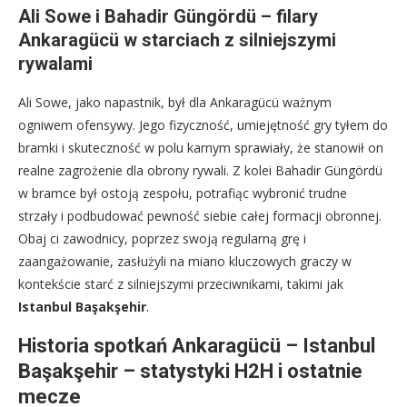
Ali Sowe i Bahadir Güngördü – filary
Ankaragücü w starciach z silniejszymi
rywalami
Ali Sowe, jako napastnik, był dla Ankaragücü ważnym
ogniwem ofensywy. Jego fizyczność, umiejętność gry tyłem do
bramki i skuteczność w polu karnym sprawiały, że stanowił on
realne zagrożenie dla obrony rywali. Z kolei Bahadir Güngördü
w bramce był ostoją zespołu, potrafiąc wybronić trudne
strzały i podbudować pewność siebie całej formacji obronnej.
Obaj ci zawodnicy, poprzez swoją regularną grę i
zaangażowanie, zasłużyli na miano kluczowych graczy w
kontekście starć z silniejszymi przeciwnikami, takimi jak
Istanbul Başakşehir
.
Historia spotkań Ankaragücü – Istanbul
Başakşehir – statystyki H2H i ostatnie
mecze