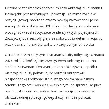
Historia bezpośrednich spotkań między Ankaragücü a Istanbul
Başakşehir jest fascynująca i pokazuje, że mimo różnic w
pozycji ligowej, mecze te często bywają wyrównane i pełne
emocji. Analiza statystyk H2H (Head-to-Head) pozwala nam
wyciągnąć wnioski dotyczące tendencji w tych pojedynkach.
Zazwyczaj oba zespoły grają ze sobą z dużą determinacją, co
przekłada się na zaciętą walkę o każdy centymetr boiska.
Ostatni mecz między tymi drużynami, który odbył się 16 marca
2024 roku, zakończył się zwycięstwem Ankaragücü 2:1 na
stadionie Eryaman. Ten wynik, mimo późniejszego spadku
Ankaragücü z ligi, pokazuje, że potrafili oni sprawić
niespodziankę i pokonać silniejszego rywala na własnym
terenie. Tego typu wyniki są właśnie tym, co sprawia, że piłka
nożna jest tak nieprzewidywalna i fascynująca – nawet w
obliczu trudnej sytuacji ligowej, drużyna może pokazać
charakter.