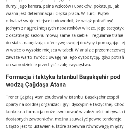
dumy. Jego kariera, pełna wzlotów i upadków, pokazuje, jak
ważna jest determinacja i ciężka praca. W Turcji Piątek
odnalazł swoje miejsce i udowodnił, że wciąż potrafi być
jednym z najgroźniejszych napastników w lidze. Jego statystyki
z ostatniego sezonu mówią same za siebie – regularnie trafiał
do siatki, napędzając ofensywę swojej drużyny i pomagając jej
w walce o wysokie miejsca w tabeli. W analizie przedmeczowej
zawsze warto zwrócić uwagę na jego dyspozycję, gdyż potrafi
on samodzielnie przechylić szalę zwycięstwa.
Formacja i taktyka Istanbul Başakşehir pod
wodzą Çağdaşa Atana
Trener Çağdaş Atan zbudował w Istanbul Başakşehir zespół
oparty na solidnej organizacji gry i dyscyplinie taktycznej. Choć
konkretna formacja może ewoluować w zależności od rywala i
dostępnych zawodników, można zauważyć pewne tendencje.
Często jest to ustawienie, które zapewnia równowagę między