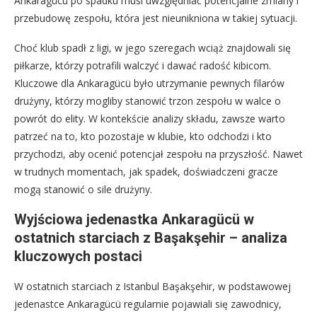
Ankaragücü po spadku musi uwzględniać potencjalne zmiany i
przebudowę zespołu, która jest nieunikniona w takiej sytuacji.
Choć klub spadł z ligi, w jego szeregach wciąż znajdowali się
piłkarze, którzy potrafili walczyć i dawać radość kibicom.
Kluczowe dla Ankaragücü było utrzymanie pewnych filarów
drużyny, którzy mogliby stanowić trzon zespołu w walce o
powrót do elity. W kontekście analizy składu, zawsze warto
patrzeć na to, kto pozostaje w klubie, kto odchodzi i kto
przychodzi, aby ocenić potencjał zespołu na przyszłość. Nawet
w trudnych momentach, jak spadek, doświadczeni gracze
mogą stanowić o sile drużyny.
Wyjściowa jedenastka Ankaragücü w
ostatnich starciach z Başakşehir – analiza
kluczowych postaci
W ostatnich starciach z Istanbul Başakşehir, w podstawowej
jedenastce Ankaragücü regularnie pojawiali się zawodnicy,