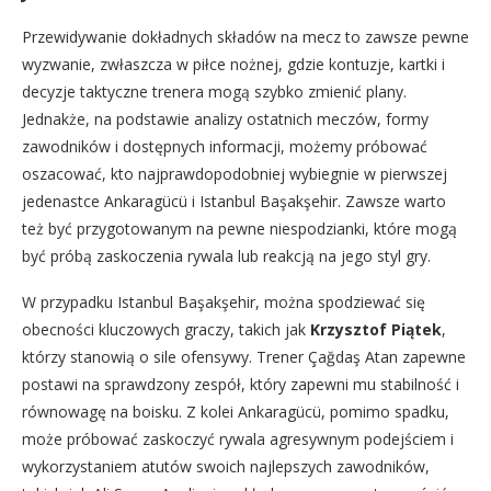
Przewidywanie dokładnych składów na mecz to zawsze pewne
wyzwanie, zwłaszcza w piłce nożnej, gdzie kontuzje, kartki i
decyzje taktyczne trenera mogą szybko zmienić plany.
Jednakże, na podstawie analizy ostatnich meczów, formy
zawodników i dostępnych informacji, możemy próbować
oszacować, kto najprawdopodobniej wybiegnie w pierwszej
jedenastce Ankaragücü i Istanbul Başakşehir. Zawsze warto
też być przygotowanym na pewne niespodzianki, które mogą
być próbą zaskoczenia rywala lub reakcją na jego styl gry.
W przypadku Istanbul Başakşehir, można spodziewać się
obecności kluczowych graczy, takich jak
Krzysztof Piątek
,
którzy stanowią o sile ofensywy. Trener Çağdaş Atan zapewne
postawi na sprawdzony zespół, który zapewni mu stabilność i
równowagę na boisku. Z kolei Ankaragücü, pomimo spadku,
może próbować zaskoczyć rywala agresywnym podejściem i
wykorzystaniem atutów swoich najlepszych zawodników,