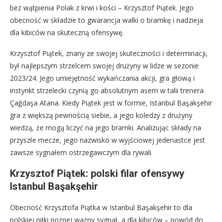
bez wątpienia Polak z krwi i kości – Krzysztof Piątek. Jego
obecność w składzie to gwarancja walki o bramkę i nadzieja
dla kibiców na skuteczną ofensywę.
Krzysztof Piątek, znany ze swojej skuteczności i determinacji,
był najlepszym strzelcem swojej drużyny w lidze w sezonie
2023/24. Jego umiejętność wykańczania akcji, gra głową i
instynkt strzelecki czynią go absolutnym asem w talii trenera
Çağdaşa Atana. Kiedy Piątek jest w formie, Istanbul Başakşehir
gra z większą pewnością siebie, a jego koledzy z drużyny
wiedzą, że mogą liczyć na jego bramki. Analizując składy na
przyszłe mecze, jego nazwisko w wyjściowej jedenastce jest
zawsze sygnałem ostrzegawczym dla rywali.
Krzysztof Piątek: polski filar ofensywy
Istanbul Başakşehir
Obecność Krzysztofa Piątka w Istanbul Başakşehir to dla
polskiej piłki nożnej ważny sygnał, a dla kibiców – powód do