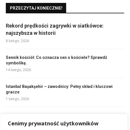
PRZECZYTAJ KONIECZNIE!
Rekord prędkości zagrywki w siatkówce:
najszybsza w historii
8 lutego, 2026
Sennik kościół: Co oznacza sen o kościele? Sprawdź
symbolikę.
14 lutego, 2026
İstanbul Başakşehir – zawodnicy: Pełny skład i kluczowi
gracze
1 lutego, 2026
Składy: Olympique Lyon vs Olympique Marsylia – kto zagra?
Cenimy prywatność użytkowników
1 lutego, 2026