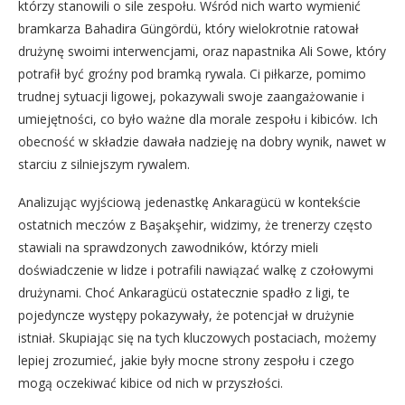
którzy stanowili o sile zespołu. Wśród nich warto wymienić
bramkarza Bahadira Güngördü, który wielokrotnie ratował
drużynę swoimi interwencjami, oraz napastnika Ali Sowe, który
potrafił być groźny pod bramką rywala. Ci piłkarze, pomimo
trudnej sytuacji ligowej, pokazywali swoje zaangażowanie i
umiejętności, co było ważne dla morale zespołu i kibiców. Ich
obecność w składzie dawała nadzieję na dobry wynik, nawet w
starciu z silniejszym rywalem.
Analizując wyjściową jedenastkę Ankaragücü w kontekście
ostatnich meczów z Başakşehir, widzimy, że trenerzy często
stawiali na sprawdzonych zawodników, którzy mieli
doświadczenie w lidze i potrafili nawiązać walkę z czołowymi
drużynami. Choć Ankaragücü ostatecznie spadło z ligi, te
pojedyncze występy pokazywały, że potencjał w drużynie
istniał. Skupiając się na tych kluczowych postaciach, możemy
lepiej zrozumieć, jakie były mocne strony zespołu i czego
mogą oczekiwać kibice od nich w przyszłości.