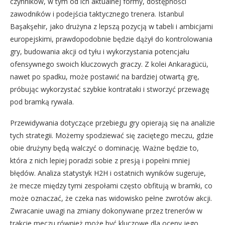
czynników, w tym od ich aktualnej formy, dostępności
zawodników i podejścia taktycznego trenera. Istanbul
Başakşehir, jako drużyna z lepszą pozycją w tabeli i ambicjami
europejskimi, prawdopodobnie będzie dążył do kontrolowania
gry, budowania akcji od tyłu i wykorzystania potencjału
ofensywnego swoich kluczowych graczy. Z kolei Ankaragücü,
nawet po spadku, może postawić na bardziej otwartą grę,
próbując wykorzystać szybkie kontrataki i stworzyć przewagę
pod bramką rywala.
Przewidywania dotyczące przebiegu gry opierają się na analizie
tych strategii. Możemy spodziewać się zaciętego meczu, gdzie
obie drużyny będą walczyć o dominację. Ważne będzie to,
która z nich lepiej poradzi sobie z presją i popełni mniej
błędów. Analiza statystyk H2H i ostatnich wyników sugeruje,
że mecze między tymi zespołami często obfitują w bramki, co
może oznaczać, że czeka nas widowisko pełne zwrotów akcji.
Zwracanie uwagi na zmiany dokonywane przez trenerów w
trakcie meczu również może być kluczowe dla oceny jego