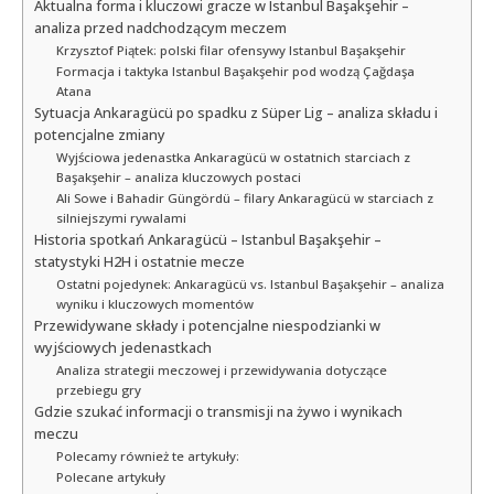
Aktualna forma i kluczowi gracze w Istanbul Başakşehir –
analiza przed nadchodzącym meczem
Krzysztof Piątek: polski filar ofensywy Istanbul Başakşehir
Formacja i taktyka Istanbul Başakşehir pod wodzą Çağdaşa
Atana
Sytuacja Ankaragücü po spadku z Süper Lig – analiza składu i
potencjalne zmiany
Wyjściowa jedenastka Ankaragücü w ostatnich starciach z
Başakşehir – analiza kluczowych postaci
Ali Sowe i Bahadir Güngördü – filary Ankaragücü w starciach z
silniejszymi rywalami
Historia spotkań Ankaragücü – Istanbul Başakşehir –
statystyki H2H i ostatnie mecze
Ostatni pojedynek: Ankaragücü vs. Istanbul Başakşehir – analiza
wyniku i kluczowych momentów
Przewidywane składy i potencjalne niespodzianki w
wyjściowych jedenastkach
Analiza strategii meczowej i przewidywania dotyczące
przebiegu gry
Gdzie szukać informacji o transmisji na żywo i wynikach
meczu
Polecamy również te artykuły:
Polecane artykuły