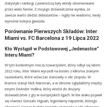
statystyki i rankingi z pewnością były wtedy obserwowane
przez wielu fanów. Z mojego doświadczenia wynika, że
zawsze warto śledzić debiutantów – nigdy nie wiadomo, kiedy
wyrośnie kolejna gwiazda.
Porównanie Pierwszych Składów: Inter
Miami vs. FC Barcelona z 19 Lipca 2022
Kto Wystąpił w Podstawowej „Jedenastce”
Interu Miami?
W tym konkretnym meczu towarzyskim, który odbył się latem
2022 roku, Inter Miami wyszedł na boisko z kilkoma znanymi
nazwiskami, które wówczas stanowiły o sile zespołu. W
bramce stanął Nick Marsman, a w obronie oglądaliśmy między
innymi DeAndre Yedlina, który wniósł do drużyny
doświadczenie z gry w europejskich ligach. W linii ataku pojawił
się również Gonzalo Higuaín, legendarny napastnik, którego
obecność zawsze budziła respekt i stanowiła o sile ofensywy