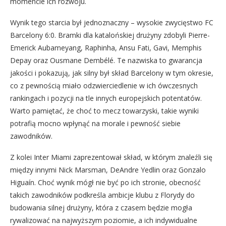
momencie ich rozwoju.
Wynik tego starcia był jednoznaczny – wysokie zwycięstwo FC
Barcelony 6:0. Bramki dla katalońskiej drużyny zdobyli Pierre-
Emerick Aubameyang, Raphinha, Ansu Fati, Gavi, Memphis
Depay oraz Ousmane Dembélé. Te nazwiska to gwarancja
jakości i pokazują, jak silny był skład Barcelony w tym okresie,
co z pewnością miało odzwierciedlenie w ich ówczesnych
rankingach i pozycji na tle innych europejskich potentatów.
Warto pamiętać, że choć to mecz towarzyski, takie wyniki
potrafią mocno wpłynąć na morale i pewność siebie
zawodników.
Z kolei Inter Miami zaprezentował skład, w którym znaleźli się
między innymi Nick Marsman, DeAndre Yedlin oraz Gonzalo
Higuaín. Choć wynik mógł nie być po ich stronie, obecność
takich zawodników podkreśla ambicje klubu z Florydy do
budowania silnej drużyny, która z czasem będzie mogła
rywalizować na najwyższym poziomie, a ich indywidualne