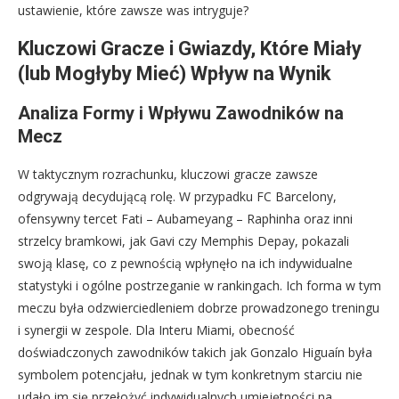
ustawienie, które zawsze was intryguje?
Kluczowi Gracze i Gwiazdy, Które Miały
(lub Mogłyby Mieć) Wpływ na Wynik
Analiza Formy i Wpływu Zawodników na
Mecz
W taktycznym rozrachunku, kluczowi gracze zawsze
odgrywają decydującą rolę. W przypadku FC Barcelony,
ofensywny tercet Fati – Aubameyang – Raphinha oraz inni
strzelcy bramkowi, jak Gavi czy Memphis Depay, pokazali
swoją klasę, co z pewnością wpłynęło na ich indywidualne
statystyki i ogólne postrzeganie w rankingach. Ich forma w tym
meczu była odzwierciedleniem dobrze prowadzonego treningu
i synergii w zespole. Dla Interu Miami, obecność
doświadczonych zawodników takich jak Gonzalo Higuaín była
symbolem potencjału, jednak w tym konkretnym starciu nie
udało im się przełożyć indywidualnych umiejętności na