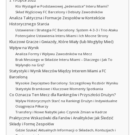
z 19 Lipca 2022
Kto Wystąpił w Podstawowej „Jedenastce” Interu Miami?
Skład Wyjściowy FC Barcelony i Debiuty Zawodników
Analiza Taktyczna i Formacje Zespołów w Kontekście
Historycznego Starcia
Ustawienie i Strategia FC Barcelony: System 4-3-3 i Trio Ataku
Potencjalne Ustawienia Interu Miami i Ich Mocne Strony
Kluczowi Gracze i Gwiazdy, Które Miały (lub Mogłyby Mieć)
Wpływ na Wynik
Analiza Formy i Wpływu Zawodników na Mecz
Brak Messiego w Składzie Interu Miami – Dlaczego i Jak To
Wpłynęło na Grę?
Statystyki i Wynik Meczów Między Interem Miami a FC
Barceloną
Wysokie Zwycięstwo Barcelony: Szczegółowy Rozbiór Wyniku
Statystyki Bramkowe i Kluczowe Momenty Spotkania
Co Oznacza Ten Mecz dla Rankingów i Przyszłości Drużyn?
Wpływ Historycznych Starć na Rankingi Drużyn i Indywidualne
Osiągnięcia Piłkarzy
Transfery i Nowe Nabytki jako Czynnik Zmian w Kadrze
Praktyczne Wskazówki dla Fanów i Analityków: Jak Śledzić
Składy i Formę Zespołów
Gdzie Szukać Aktualnych Informacji o Składach, Kontuzjach i