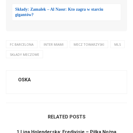
Składy: Zamalek – Al Nassr: Kto zagra w starciu
gigantów?
FC BARCELONA
INTER MIAMI
MECZ TOWARZYSKI
MLS
SKŁADY MECZOWE
OSKA
RELATED POSTS
1 Liga Holenderska: Eredivisie – Piłka Nożna