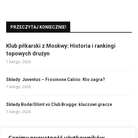
PRZECZYTAJ KONIECZNIE!
Klub piłkarski z Moskwy: Historia i rankingi
topowych drużyn
1 lutego, 2026
Składy: Juventus – Frosinone Calcio: Kto zagra?
1 lutego, 2026
Składy Bodø/Glimt vs Club Brugge: kluczowi gracze
1 lutego, 2026
Hattrick co to jest: Wirtualna piłka nożna i mechanika gry
Cenimy prywatność użytkowników
3 lutego, 2026