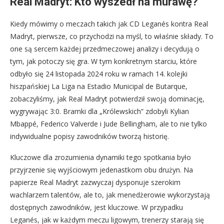
Real Madryt: Kto wyszedł na murawę?
Kiedy mówimy o meczach takich jak CD Leganés kontra Real
Madryt, pierwsze, co przychodzi na myśl, to właśnie składy. To
one są sercem każdej przedmeczowej analizy i decydują o
tym, jak potoczy się gra. W tym konkretnym starciu, które
odbyło się 24 listopada 2024 roku w ramach 14. kolejki
hiszpańskiej La Liga na Estadio Municipal de Butarque,
zobaczyliśmy, jak Real Madryt potwierdził swoją dominację,
wygrywając 3:0. Bramki dla „Królewskich” zdobyli Kylian
Mbappé, Federico Valverde i Jude Bellingham, ale to nie tylko
indywidualne popisy zawodników tworzą historię.
Kluczowe dla zrozumienia dynamiki tego spotkania było
przyjrzenie się wyjściowym jedenastkom obu drużyn. Na
papierze Real Madryt zazwyczaj dysponuje szerokim
wachlarzem talentów, ale to, jak menedżerowie wykorzystają
dostępnych zawodników, jest kluczowe. W przypadku
Leganés, jak w każdym meczu ligowym, trenerzy starają się