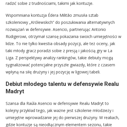
radzić sobie z trudnościami, takimi jak kontuzje.
Wspomniana kontuzja Édera Militão zmusiła sztab
szkoleniowy „Królewskich” do poszukiwania alternatywnych
rozwiązań w defensywie. Asencio, partnerując Antonio
Rüdigerowi, otrzymał szansę pokazania swoich umiejętności w
lidze. To nie tylko kwestia obsady pozycji, ale też oceny, jak
taki młody gracz poradzi sobie z presją i jakością gry w La
Liga. Z perspektywy analizy rankingów, takie debiuty mogą
sygnalizować potencjalne przyszłe gwiazdy, które z czasem
wpłyną na siłę drużyny i jej pozycję w ligowej tabeli.
Debiut młodego talentu w defensywie Realu
Madryt
Szansa dla Raúla Asencio w defensywie Realu Madryt to
kolejny przykład tego, jak ważne jest szkolenie młodzieży i
umiejętne wprowadzanie jej do pierwszej drużyny. W realiach,
gdzie kontuzje są nieodłącznym elementem sezonu, takie