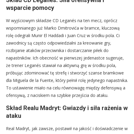
Skład CD Leganés: Siła ofensywna i
wsparcie pomocy
W wyjściowym składzie CD Leganés na ten mecz, oprócz
wspomnianego już Marko Dmitrovića w bramce, kluczową
rolę odegrali Munir El Haddadi i Juan Cruz w środku pola. Ci
zawodnicy są często odpowiedzialni za kreowanie gry,
rozbijanie ataków przeciwnika i dostarczanie piłek do
napastników. Ich obecność w pierwszej jedenastce sugeruje,
że trener Leganés stawiał na aktywną grę w środku pola,
próbując zdominować tę strefę i stworzyć szanse bramkowe
dla Miguela de la Fuente, który pełnił rolę jedynego napastnika.
To ustawienie miało na celu równowagę między defensywą a
ofensywą, z naciskiem na szybkie przejścia do ataku.
Skład Realu Madryt: Gwiazdy i siła rażenia w
ataku
Real Madryt, jak zawsze, postawił na jakość i doświadczenie w