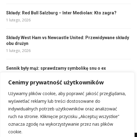
Składy: Red Bull Salzburg – Inter Mediolan: Kto zagra?
1 lutego, 2026
Składy West Ham vs Newcastle United: Przewidywane składy
obu drużyn
1 lutego, 2026
Sennik były mąż: sprawdzamy symbolikę snu o ex
13 lutego, 2026
Cenimy prywatność użytkowników
Używamy plików cookie, aby poprawić jakość przeglądania,
Składy Club Brugge kontra Molde FK: Analiza kluczowych
graczy i taktyki
wyświetlać reklamy lub treści dostosowane do
2 lutego, 2026
indywidualnych potrzeb użytkowników oraz analizować
ruch na stronie. Kliknięcie przycisku „Akceptuj wszystkie”
oznacza zgodę na wykorzystywanie przez nas plików
cookie.