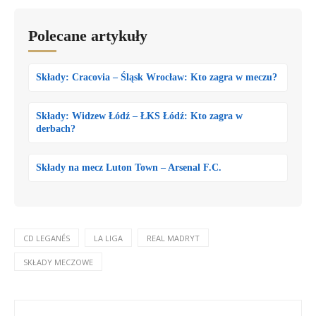
Polecane artykuły
Składy: Cracovia – Śląsk Wrocław: Kto zagra w meczu?
Składy: Widzew Łódź – ŁKS Łódź: Kto zagra w
derbach?
Składy na mecz Luton Town – Arsenal F.C.
CD LEGANÉS
LA LIGA
REAL MADRYT
SKŁADY MECZOWE