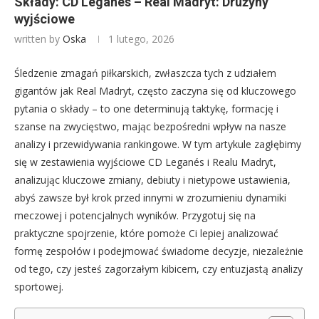
Składy: CD Leganés – Real Madryt: Drużyny
wyjściowe
written by
Oska
1 lutego, 2026
Śledzenie zmagań piłkarskich, zwłaszcza tych z udziałem
gigantów jak Real Madryt, często zaczyna się od kluczowego
pytania o składy – to one determinują taktykę, formację i
szanse na zwycięstwo, mając bezpośredni wpływ na nasze
analizy i przewidywania rankingowe. W tym artykule zagłębimy
się w zestawienia wyjściowe CD Leganés i Realu Madryt,
analizując kluczowe zmiany, debiuty i nietypowe ustawienia,
abyś zawsze był krok przed innymi w zrozumieniu dynamiki
meczowej i potencjalnych wyników. Przygotuj się na
praktyczne spojrzenie, które pomoże Ci lepiej analizować
formę zespołów i podejmować świadome decyzje, niezależnie
od tego, czy jesteś zagorzałym kibicem, czy entuzjastą analizy
sportowej.