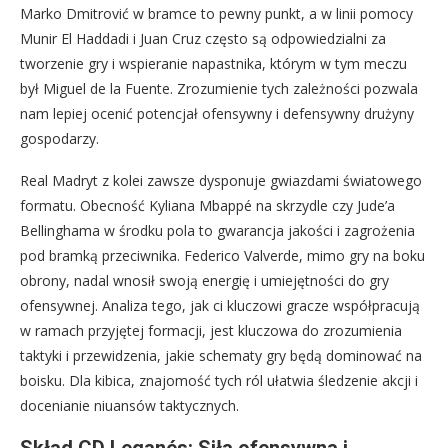
Marko Dmitrović w bramce to pewny punkt, a w linii pomocy
Munir El Haddadi i Juan Cruz często są odpowiedzialni za
tworzenie gry i wspieranie napastnika, którym w tym meczu
był Miguel de la Fuente. Zrozumienie tych zależności pozwala
nam lepiej ocenić potencjał ofensywny i defensywny drużyny
gospodarzy.
Real Madryt z kolei zawsze dysponuje gwiazdami światowego
formatu. Obecność Kyliana Mbappé na skrzydle czy Jude’a
Bellinghama w środku pola to gwarancja jakości i zagrożenia
pod bramką przeciwnika. Federico Valverde, mimo gry na boku
obrony, nadal wnosił swoją energię i umiejętności do gry
ofensywnej. Analiza tego, jak ci kluczowi gracze współpracują
w ramach przyjętej formacji, jest kluczowa do zrozumienia
taktyki i przewidzenia, jakie schematy gry będą dominować na
boisku. Dla kibica, znajomość tych ról ułatwia śledzenie akcji i
docenianie niuansów taktycznych.