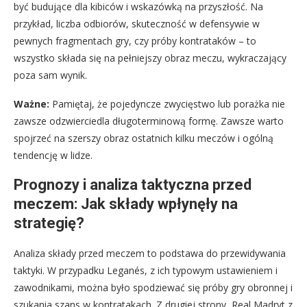
być budujące dla kibiców i wskazówką na przyszłość. Na
przykład, liczba odbiorów, skuteczność w defensywie w
pewnych fragmentach gry, czy próby kontrataków – to
wszystko składa się na pełniejszy obraz meczu, wykraczający
poza sam wynik.
Ważne:
Pamiętaj, że pojedyncze zwycięstwo lub porażka nie
zawsze odzwierciedla długoterminową formę. Zawsze warto
spojrzeć na szerszy obraz ostatnich kilku meczów i ogólną
tendencję w lidze.
Prognozy i analiza taktyczna przed
meczem: Jak składy wpłynęły na
strategię?
Analiza składy przed meczem to podstawa do przewidywania
taktyki. W przypadku Leganés, z ich typowym ustawieniem i
zawodnikami, można było spodziewać się próby gry obronnej i
szukania szans w kontratakach. Z drugiej strony, Real Madryt z