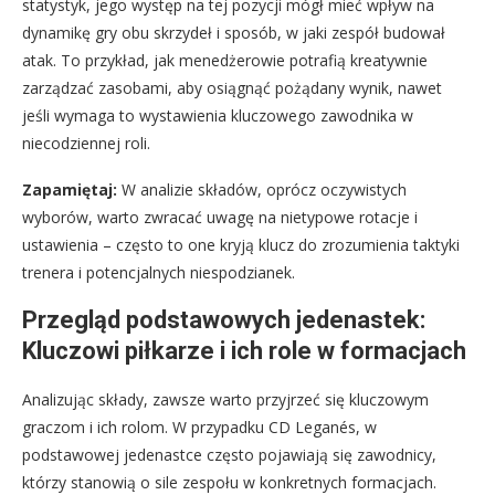
statystyk, jego występ na tej pozycji mógł mieć wpływ na
dynamikę gry obu skrzydeł i sposób, w jaki zespół budował
atak. To przykład, jak menedżerowie potrafią kreatywnie
zarządzać zasobami, aby osiągnąć pożądany wynik, nawet
jeśli wymaga to wystawienia kluczowego zawodnika w
niecodziennej roli.
Zapamiętaj:
W analizie składów, oprócz oczywistych
wyborów, warto zwracać uwagę na nietypowe rotacje i
ustawienia – często to one kryją klucz do zrozumienia taktyki
trenera i potencjalnych niespodzianek.
Przegląd podstawowych jedenastek:
Kluczowi piłkarze i ich role w formacjach
Analizując składy, zawsze warto przyjrzeć się kluczowym
graczom i ich rolom. W przypadku CD Leganés, w
podstawowej jedenastce często pojawiają się zawodnicy,
którzy stanowią o sile zespołu w konkretnych formacjach.