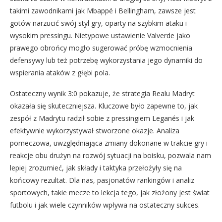
takimi zawodnikami jak Mbappé i Bellingham, zawsze jest
gotów narzucić swój styl gry, oparty na szybkim ataku i
wysokim pressingu. Nietypowe ustawienie Valverde jako
prawego obrońcy mogło sugerować próbę wzmocnienia
defensywy lub też potrzebę wykorzystania jego dynamiki do
wspierania ataków z głębi pola.
Ostateczny wynik 3:0 pokazuje, że strategia Realu Madryt
okazała się skuteczniejsza. Kluczowe było zapewne to, jak
zespół z Madrytu radził sobie z pressingiem Leganés i jak
efektywnie wykorzystywał stworzone okazje. Analiza
pomeczowa, uwzględniająca zmiany dokonane w trakcie gry i
reakcje obu drużyn na rozwój sytuacji na boisku, pozwala nam
lepiej zrozumieć, jak składy i taktyka przełożyły się na
końcowy rezultat. Dla nas, pasjonatów rankingów i analiz
sportowych, takie mecze to lekcja tego, jak złożony jest świat
futbolu i jak wiele czynników wpływa na ostateczny sukces.