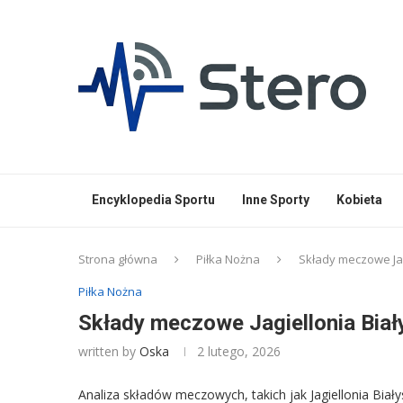
Encyklopedia Sportu
Inne Sporty
Kobieta
Strona główna
Piłka Nożna
Składy meczowe Jagi
Piłka Nożna
Składy meczowe Jagiellonia Biał
written by
Oska
2 lutego, 2026
Analiza składów meczowych, takich jak Jagiellonia Białys