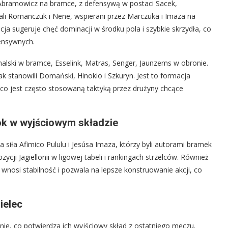
: Abramowicz na bramce, z defensywą w postaci Sacek,
li Romanczuk i Nene, wspierani przez Marczuka i Imaza na
acja sugeruje chęć dominacji w środku pola i szybkie skrzydła, co
ensywnych.
halski w bramce, Esselink, Matras, Senger, Jaunzems w obronie.
tak stanowili Domański, Hinokio i Szkuryn. Jest to formacja
co jest często stosowaną taktyką przez drużyny chcące
tok w wyjściowym składzie
a siła Afimico Pululu i Jesúsa Imaza, którzy byli autorami bramek
ycji Jagiellonii w ligowej tabeli i rankingach strzelców. Również
osi stabilność i pozwala na lepsze konstruowanie akcji, co
ielec
nie, co potwierdza ich wyjściowy skład z ostatniego meczu.