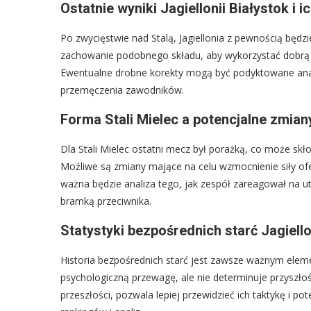
Ostatnie wyniki Jagiellonii Białystok i 
Po zwycięstwie nad Stalą, Jagiellonia z pewnością będ
zachowanie podobnego składu, aby wykorzystać dobrą dy
Ewentualne drobne korekty mogą być podyktowane analiz
przemęczenia zawodników.
Forma Stali Mielec a potencjalne zmian
Dla Stali Mielec ostatni mecz był porażką, co może sk
Możliwe są zmiany mające na celu wzmocnienie siły ofe
ważna będzie analiza tego, jak zespół zareagował na ut
bramką przeciwnika.
Statystyki bezpośrednich starć Jagiello
Historia bezpośrednich starć jest zawsze ważnym elemen
psychologiczną przewagę, ale nie determinuje przyszłoś
przeszłości, pozwala lepiej przewidzieć ich taktykę i po