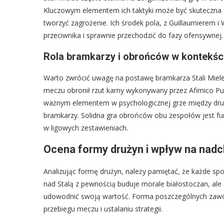
Kluczowym elementem ich taktyki może być skuteczna g
tworzyć zagrożenie. Ich środek pola, z Guillaumierem i
przeciwnika i sprawnie przechodzić do fazy ofensywnej.
Rola bramkarzy i obrońców w kontekś
Warto zwrócić uwagę na postawę bramkarza Stali Miele
meczu obronił rzut karny wykonywany przez Afimico Pul
ważnym elementem w psychologicznej grze między druż
bramkarzy. Solidna gra obrońców obu zespołów jest 
w ligowych zestawieniach.
Ocena formy drużyn i wpływ na na
Analizując formę drużyn, należy pamiętać, że każde sp
nad Stalą z pewnością buduje morale białostoczan, ale 
udowodnić swoją wartość. Forma poszczególnych zawodn
przebiegu meczu i ustalaniu strategii.