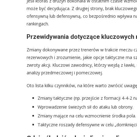
Jeśli któraś z drużyn dokonała w ostatnim czasie wzmo
może być decydująca. Z drugiej strony, brak kluczoweg
ofensywną lub defensywną, co bezpośrednio wpływa na 
rankingach.
Przewidywania dotyczące kluczowych
Zmiany dokonywane przez trenerów w trakcie meczu cz
rezerwowych i zrozumienie, jakie opcje taktyczne ma s
zwroty akcji. Kluczowi zawodnicy, którzy wejdą z ławk
analizy przedmeczowej i pomeczowej.
Oto lista kilku czynników, na które warto zwrócić uwag
Zmiany taktyczne (np. przejście z formacji 4-4-2 na
Wprowadzenie świeżych sił do ataku lub obrony.
Zmiany mające na celu wzmocnienie środka pola.
Taktyczne roszady defensywne w celu „domknięci