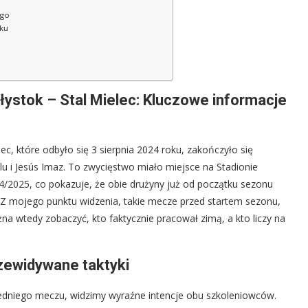
ego
dku
ałystok – Stal Mielec: Kluczowe informacje
elec, które odbyło się 3 sierpnia 2024 roku, zakończyło się
ulu i Jesús Imaz. To zwycięstwo miało miejsce na Stadionie
4/2025, co pokazuje, że obie drużyny już od początku sezonu
h. Z mojego punktu widzenia, takie mecze przed startem sezonu,
 wtedy zobaczyć, kto faktycznie pracował zimą, a kto liczy na
rzewidywane taktyki
edniego meczu, widzimy wyraźne intencje obu szkoleniowców.