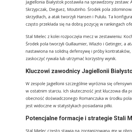
Jagiellonia Białystok postawiła na sprawdzony zestaw
Skrzypczak, Dieguez, Moutinho. Środek pola zdominowa
skrzydłach, a atak tworzyli Hansen i Pululu. Ta konfigur
często przekłada się na dobrą pozycję w rankingach of
Stal Mielec z kolei rozpoczęła mecz w zestawieniu: Koc
Środek pola tworzyli Guillaumier, Wlazło i Getinger, a a
nastawiona na solidną defensywę i próby kontrataków, 
zaskoczyć rywala lub utrzymać korzystny wynik.
Kluczowi zawodnicy Jagiellonii Białys
W zespole Jagiellonii szczególnie wyróżnia się ofensywn
w ostatnim starciu. Ich skuteczność jest kluczowa dla poz
obecność doświadczonego Romanczuka w środku pola wn
jest widoczne w statystykach posiadania piłki.
Potencjalne formacje i strategie Stali M
Stal Mielec często stawia na zorganizowaną grę w obro