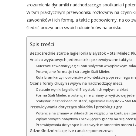
zrozumienia dynamiki nadchodzącego spotkania i potenc
W tym praktycznym przewodniku rozłożymy na czynniki
zawodników i ich formę, a także podpowiemy, na co zwró
śledzić poczynania swoich ulubieńców na boisku.
Spis treści
Bezpośrednie starcie Jagiellonia Białystok – Stal Mielec: K
Analiza wyjściowych jedenastek i przewidywane taktyki
Kluczowi zawodnicy Jagiellonii Białystok w wyjściowym skła
Potencjalne formacje i strategie Stali Mielec
Rola bramkarzy i obrońców w kontekście poprzedniego m
Ocena formy drużyn i wpływ na nadchodzący mecz
Ostatnie wyniki Jagiellonii Białystok i ich wpływ na skład
Forma Stali Mielec a potencjalne zmiany w wyjściowej jede
Statystyki bezpośrednich starć Jagiellonia Białystok – Stal M
Przewidywania dotyczące składów i przebiegu gry
Potencjalne zmiany w składach ze względu na kontuzje i za
Wpływ nowych nabytków i brakujących graczy na siłę ofens
Przewidywania dotyczące kluczowych momentów meczu i 
Gdzie śledzić relację live i analizę pomeczową