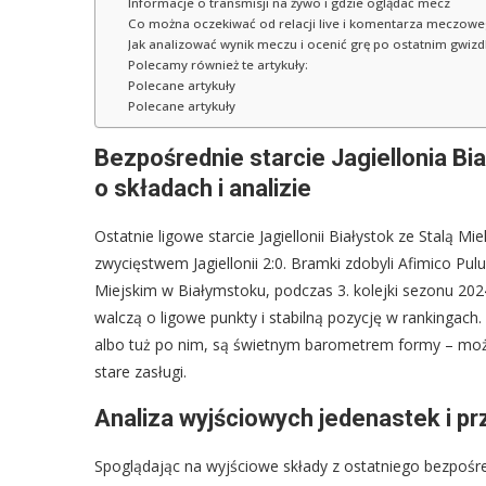
Informacje o transmisji na żywo i gdzie oglądać mecz
Co można oczekiwać od relacji live i komentarza meczow
Jak analizować wynik meczu i ocenić grę po ostatnim gwiz
Polecamy również te artykuły:
Polecane artykuły
Polecane artykuły
Bezpośrednie starcie Jagiellonia Bi
o składach i analizie
Ostatnie ligowe starcie Jagiellonii Białystok ze Stalą Mi
zwycięstwem Jagiellonii 2:0. Bramki zdobyli Afimico Pul
Miejskim w Białymstoku, podczas 3. kolejki sezonu 202
walczą o ligowe punkty i stabilną pozycję w rankingac
albo tuż po nim, są świetnym barometrem formy – można
stare zasługi.
Analiza wyjściowych jedenastek i p
Spoglądając na wyjściowe składy z ostatniego bezpośr