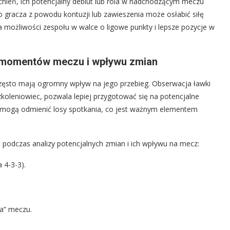
cnień, ich potencjalny debiut lub rola w nadchodzącym meczu
o gracza z powodu kontuzji lub zawieszenia może osłabić siłę
możliwości zespołu w walce o ligowe punkty i lepsze pozycje w
 momentów meczu i wpływu zmian
ęsto mają ogromny wpływ na jego przebieg. Obserwacja ławki
zkoleniowiec, pozwala lepiej przygotować się na potencjalne
i, mogą odmienić losy spotkania, co jest ważnym elementem
ę podczas analizy potencjalnych zmian i ich wpływu na mecz:
 4-3-3).
a” meczu.