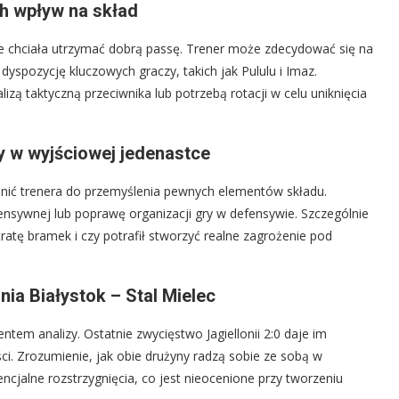
ich wpływ na skład
zie chciała utrzymać dobrą passę. Trener może zdecydować się na
spozycję kluczowych graczy, takich jak Pululu i Imaz.
ą taktyczną przeciwnika lub potrzebą rotacji w celu uniknięcia
y w wyjściowej jedenastce
łonić trenera do przemyślenia pewnych elementów składu.
nsywnej lub poprawę organizacji gry w defensywie. Szczególnie
ratę bramek i czy potrafił stworzyć realne zagrożenie pod
nia Białystok – Stal Mielec
tem analizy. Ostatnie zwycięstwo Jagiellonii 2:0 daje im
ci. Zrozumienie, jak obie drużyny radzą sobie ze sobą w
tencjalne rozstrzygnięcia, co jest nieocenione przy tworzeniu