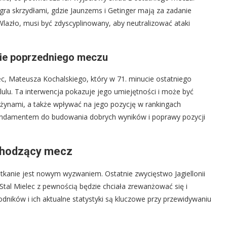
ra skrzydłami, gdzie Jaunzems i Getinger mają za zadanie
 Wlazło, musi być zdyscyplinowany, aby neutralizować ataki
cie poprzedniego meczu
c, Mateusza Kochalskiego, który w 71. minucie ostatniego
ulu. Ta interwencja pokazuje jego umiejętności i może być
ynami, a także wpływać na jego pozycję w rankingach
fundamentem do budowania dobrych wyników i poprawy pozycji
dchodzący mecz
otkanie jest nowym wyzwaniem. Ostatnie zwycięstwo Jagiellonii
Stal Mielec z pewnością będzie chciała zrewanżować się i
ików i ich aktualne statystyki są kluczowe przy przewidywaniu