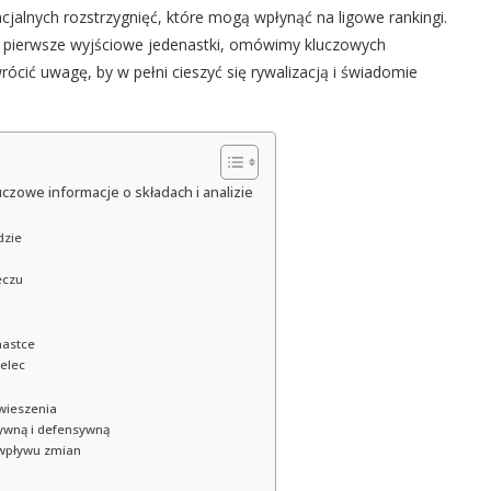
jalnych rozstrzygnięć, które mogą wpłynąć na ligowe rankingi.
 pierwsze wyjściowe jedenastki, omówimy kluczowych
cić uwagę, by w pełni cieszyć się rywalizacją i świadomie
luczowe informacje o składach i analizie
dzie
eczu
nastce
ielec
wieszenia
ywną i defensywną
wpływu zmian