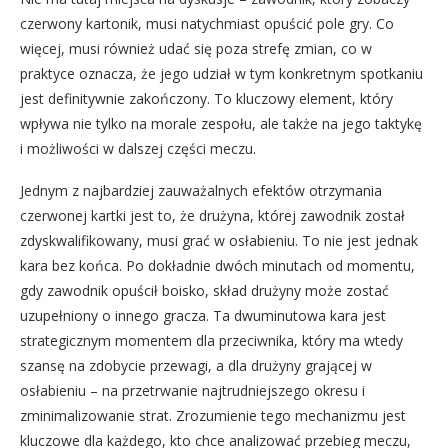
czerwony kartonik, musi natychmiast opuścić pole gry. Co
więcej, musi również udać się poza strefę zmian, co w
praktyce oznacza, że jego udział w tym konkretnym spotkaniu
jest definitywnie zakończony. To kluczowy element, który
wpływa nie tylko na morale zespołu, ale także na jego taktykę
i możliwości w dalszej części meczu.
Jednym z najbardziej zauważalnych efektów otrzymania
czerwonej kartki jest to, że drużyna, której zawodnik został
zdyskwalifikowany, musi grać w osłabieniu. To nie jest jednak
kara bez końca. Po dokładnie dwóch minutach od momentu,
gdy zawodnik opuścił boisko, skład drużyny może zostać
uzupełniony o innego gracza. Ta dwuminutowa kara jest
strategicznym momentem dla przeciwnika, który ma wtedy
szansę na zdobycie przewagi, a dla drużyny grającej w
osłabieniu – na przetrwanie najtrudniejszego okresu i
zminimalizowanie strat. Zrozumienie tego mechanizmu jest
kluczowe dla każdego, kto chce analizować przebieg meczu,