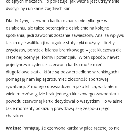
kolejnych meczach. To pokazuje, jak ważne jest utrzymanie
dyscypliny i unikanie zbędnych kar.
Dla drużyny, czerwona kartka oznacza nie tylko grę w
osłabieniu, ale także potencjalne osłabienie na kolejne
spotkania, jeśli zawodnik zostanie zawieszony. Analiza wpływu
takich dyskwalifikacji na ogólne statystyki drużyny – liczby
zwycięstw, porażek, bilansu bramkowego – jest kluczowa dla
rzetelnej oceny jej formy i potencjału. W ten sposób, nawet
pojedynczy incydent z czerwoną kartką może mieć
długofalowe skutki, które są odzwierciedlone w rankingach i
pomagają nam lepiej zrozumieć złożoność sportowej
rywalizacji. Z mojego doświadczenia jako kibica, widziałem
wiele meczów, gdzie brak jednego kluczowego zawodnika z
powodu czerwonej kartki decydował o wszystkim. To właśnie
takie momenty pokazują prawdziwą siłę zespołu i jego
charakter.
Ważne:
Pamiętaj, że czerwona kartka w piłce ręcznej to nie