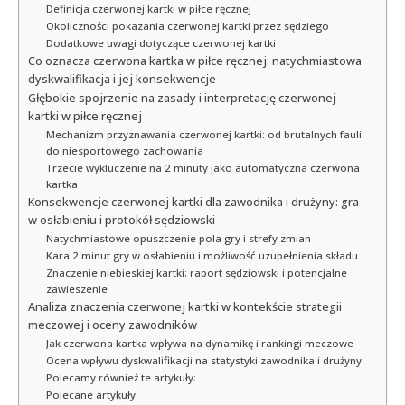
Definicja czerwonej kartki w piłce ręcznej
Okoliczności pokazania czerwonej kartki przez sędziego
Dodatkowe uwagi dotyczące czerwonej kartki
Co oznacza czerwona kartka w piłce ręcznej: natychmiastowa
dyskwalifikacja i jej konsekwencje
Głębokie spojrzenie na zasady i interpretację czerwonej
kartki w piłce ręcznej
Mechanizm przyznawania czerwonej kartki: od brutalnych fauli
do niesportowego zachowania
Trzecie wykluczenie na 2 minuty jako automatyczna czerwona
kartka
Konsekwencje czerwonej kartki dla zawodnika i drużyny: gra
w osłabieniu i protokół sędziowski
Natychmiastowe opuszczenie pola gry i strefy zmian
Kara 2 minut gry w osłabieniu i możliwość uzupełnienia składu
Znaczenie niebieskiej kartki: raport sędziowski i potencjalne
zawieszenie
Analiza znaczenia czerwonej kartki w kontekście strategii
meczowej i oceny zawodników
Jak czerwona kartka wpływa na dynamikę i rankingi meczowe
Ocena wpływu dyskwalifikacji na statystyki zawodnika i drużyny
Polecamy również te artykuły:
Polecane artykuły