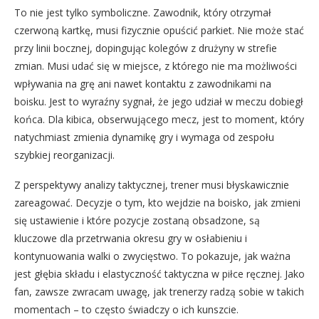
To nie jest tylko symboliczne. Zawodnik, który otrzymał
czerwoną kartkę, musi fizycznie opuścić parkiet. Nie może stać
przy linii bocznej, dopingując kolegów z drużyny w strefie
zmian. Musi udać się w miejsce, z którego nie ma możliwości
wpływania na grę ani nawet kontaktu z zawodnikami na
boisku. Jest to wyraźny sygnał, że jego udział w meczu dobiegł
końca. Dla kibica, obserwującego mecz, jest to moment, który
natychmiast zmienia dynamikę gry i wymaga od zespołu
szybkiej reorganizacji.
Z perspektywy analizy taktycznej, trener musi błyskawicznie
zareagować. Decyzje o tym, kto wejdzie na boisko, jak zmieni
się ustawienie i które pozycje zostaną obsadzone, są
kluczowe dla przetrwania okresu gry w osłabieniu i
kontynuowania walki o zwycięstwo. To pokazuje, jak ważna
jest głębia składu i elastyczność taktyczna w piłce ręcznej. Jako
fan, zawsze zwracam uwagę, jak trenerzy radzą sobie w takich
momentach – to często świadczy o ich kunszcie.