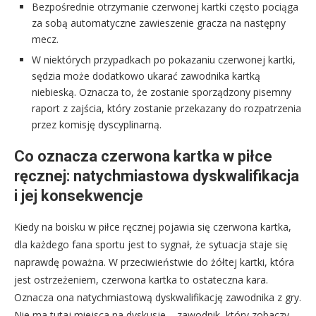
Bezpośrednie otrzymanie czerwonej kartki często pociąga
za sobą automatyczne zawieszenie gracza na następny
mecz.
W niektórych przypadkach po pokazaniu czerwonej kartki,
sędzia może dodatkowo ukarać zawodnika kartką
niebieską. Oznacza to, że zostanie sporządzony pisemny
raport z zajścia, który zostanie przekazany do rozpatrzenia
przez komisję dyscyplinarną.
Co oznacza czerwona kartka w piłce
ręcznej: natychmiastowa dyskwalifikacja
i jej konsekwencje
Kiedy na boisku w piłce ręcznej pojawia się czerwona kartka,
dla każdego fana sportu jest to sygnał, że sytuacja staje się
naprawdę poważna. W przeciwieństwie do żółtej kartki, która
jest ostrzeżeniem, czerwona kartka to ostateczna kara.
Oznacza ona natychmiastową dyskwalifikację zawodnika z gry.
Nie ma tutaj miejsca na dyskusje – zawodnik, który zobaczy