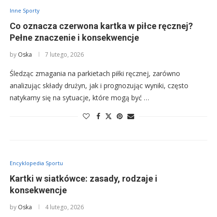
Inne Sporty
Co oznacza czerwona kartka w piłce ręcznej?
Pełne znaczenie i konsekwencje
by
Oska
7 lutego, 2026
Śledząc zmagania na parkietach piłki ręcznej, zarówno
analizując składy drużyn, jak i prognozując wyniki, często
natykamy się na sytuacje, które mogą być …
Encyklopedia Sportu
Kartki w siatkówce: zasady, rodzaje i
konsekwencje
by
Oska
4 lutego, 2026