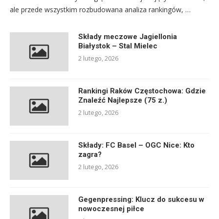
ale przede wszystkim rozbudowana analiza rankingów, …
Składy meczowe Jagiellonia
Białystok – Stal Mielec
2 lutego, 2026
Rankingi Raków Częstochowa: Gdzie
Znaleźć Najlepsze (75 z.)
2 lutego, 2026
Składy: FC Basel – OGC Nice: Kto
zagra?
2 lutego, 2026
Gegenpressing: Klucz do sukcesu w
nowoczesnej piłce