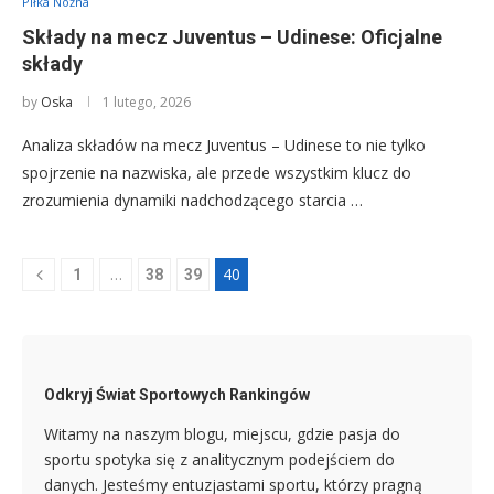
Piłka Nożna
Składy na mecz Juventus – Udinese: Oficjalne
składy
by
Oska
1 lutego, 2026
Analiza składów na mecz Juventus – Udinese to nie tylko
spojrzenie na nazwiska, ale przede wszystkim klucz do
zrozumienia dynamiki nadchodzącego starcia …
…
40
1
38
39
Odkryj Świat Sportowych Rankingów
Witamy na naszym blogu, miejscu, gdzie pasja do
sportu spotyka się z analitycznym podejściem do
danych. Jesteśmy entuzjastami sportu, którzy pragną