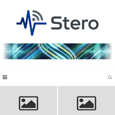
Skarpety siatkarskie: wybierz
Dres do piłki nożnej dla dzieci:
najlepsze dla komfortu i
Komfort i styl na boisku
wydajności