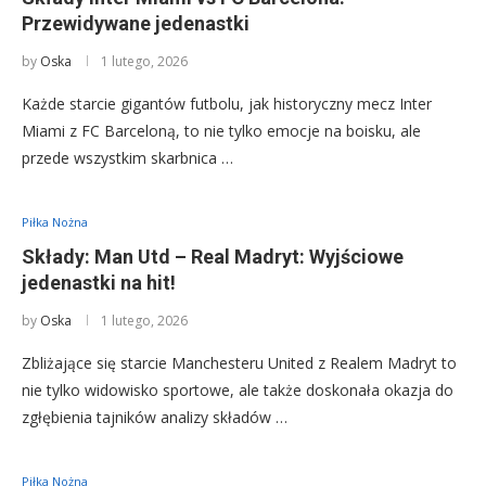
Przewidywane jedenastki
by
Oska
1 lutego, 2026
Każde starcie gigantów futbolu, jak historyczny mecz Inter
Miami z FC Barceloną, to nie tylko emocje na boisku, ale
przede wszystkim skarbnica …
Piłka Nożna
Składy: Man Utd – Real Madryt: Wyjściowe
jedenastki na hit!
by
Oska
1 lutego, 2026
Zbliżające się starcie Manchesteru United z Realem Madryt to
nie tylko widowisko sportowe, ale także doskonała okazja do
zgłębienia tajników analizy składów …
Piłka Nożna