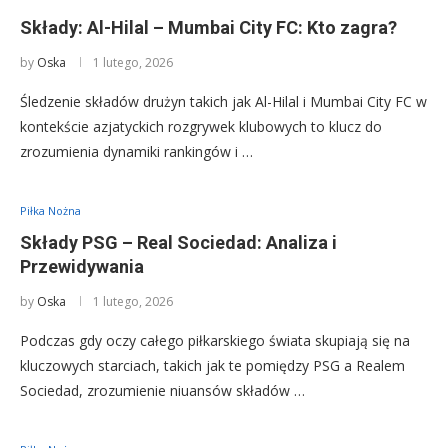
Składy: Al-Hilal – Mumbai City FC: Kto zagra?
by
Oska
1 lutego, 2026
Śledzenie składów drużyn takich jak Al-Hilal i Mumbai City FC w
kontekście azjatyckich rozgrywek klubowych to klucz do
zrozumienia dynamiki rankingów i …
Piłka Nożna
Składy PSG – Real Sociedad: Analiza i
Przewidywania
by
Oska
1 lutego, 2026
Podczas gdy oczy całego piłkarskiego świata skupiają się na
kluczowych starciach, takich jak te pomiędzy PSG a Realem
Sociedad, zrozumienie niuansów składów …