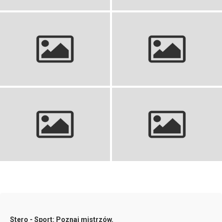
Koszulki siatkarskie: Ranking
Zestaw sportowy dla dzieci –
najlepszych na boisko i do
idealny wybór dla młodych
kibicowania
sportowców
Stroje koszykarskie dla dzieci:
Strój do piłki ręcznej: idealny
Znajdź idealny komplet
wybór na boisko
Stero - Sport: Poznaj mistrzów.