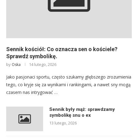
Sennik kościół: Co oznacza sen o kościele?
Sprawdź symbolikę.
by
14 lutego, 2026
Oska
Jako pasjonaci sportu, często szukamy głębszego zrozumienia
tego, co kryje się za wynikami i rankingami, a nawet sny mogą
czasem nas intrygować …
Sennik były mąż: sprawdzamy
symbolikę snu o ex
13 lutego, 2026