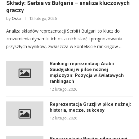
Składy: Serbia vs Bułgaria – analiza kluczowych
graczy
by
12 lutego, 2026
Oska
Analiza składów reprezentacji Serbii i Bułgarii to klucz do
zrozumienia dynamiki ich ostatnich starć i prognozowania
przyszłych wyników, zwłaszcza w kontekście rankingów …
Rankingi reprezentacji Arabii
Saudyjskiej w piłce nożnej
mężczyzn: Pozycja w światowych
rankingach
12 lutego, 2026
Reprezentacja Gruzji w piłce nożnej:
historia, mecze, sukcesy
12 lutego, 2026
Reprezentacja Rosji w piłce nożnej