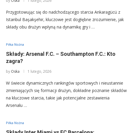
by
Oska
1 lutego, 2026
Przygotowując się do nadchodzącego starcia Ankaragücü z
Istanbul Başakşehir, kluczowe jest dogłębne zrozumienie, jak
składy obu drużyn wpłyną na dynamikę gry i …
Piłka Nożna
Składy: Arsenal F.C. – Southampton F.C.: Kto
zagra?
by
Oska
1 lutego, 2026
W świecie dynamicznych rankingów sportowych i nieustannie
zmieniających się formacji drużyn, dokładne poznanie składów
na kluczowe starcia, takie jak potencjalne zestawienia
Arsenalu …
Piłka Nożna
Składy Inter Miami vs FC Barcelona: