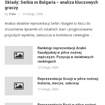
Składy: Serbia vs Bułgaria – analiza kluczowych
graczy
by
12 lutego, 2026
Oska
Analiza składów reprezentacji Serbii i Bułgarii to klucz do
zrozumienia dynamiki ich ostatnich starć i prognozowania
przyszłych wyników, zwłaszcza w kontekście rankingów …
Rankingi reprezentacji Arabii
Saudyjskiej w piłce nożnej
mężczyzn: Pozycja w światowych
rankingach
12 lutego, 2026
Reprezentacja Gruzji w piłce nożnej:
historia, mecze, sukcesy
12 lutego, 2026
Reprezentacja Rosji w piłce nożnej