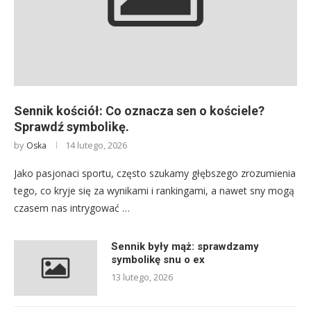
Sennik kościół: Co oznacza sen o kościele?
Sprawdź symbolikę.
by
14 lutego, 2026
Oska
Jako pasjonaci sportu, często szukamy głębszego zrozumienia
tego, co kryje się za wynikami i rankingami, a nawet sny mogą
czasem nas intrygować …
Sennik były mąż: sprawdzamy
symbolikę snu o ex
13 lutego, 2026