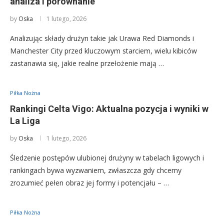
analiza i porównanie
by
Oska
1 lutego, 2026
Analizując składy drużyn takie jak Urawa Red Diamonds i
Manchester City przed kluczowym starciem, wielu kibiców
zastanawia się, jakie realne przełożenie mają …
Piłka Nożna
Rankingi Celta Vigo: Aktualna pozycja i wyniki w
La Liga
by
Oska
1 lutego, 2026
Śledzenie postępów ulubionej drużyny w tabelach ligowych i
rankingach bywa wyzwaniem, zwłaszcza gdy chcemy
zrozumieć pełen obraz jej formy i potencjału – …
Piłka Nożna