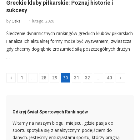
Greckie kluby piłkarskie: Poznaj historie i
sukcesy
by
Oska
1 lutego, 2026
Śledzenie dynamicznych rankingów greckich klubów piłkarskich
i analiza ich aktualnej formy może być wyzwaniem, zwłaszcza
gdy chcemy dogłębnie zrozumieć siłę poszczególnych drużyn
…
…
30
…
1
28
29
31
32
40
Odkryj Świat Sportowych Rankingów
Witamy na naszym blogu, miejscu, gdzie pasja do
sportu spotyka się z analitycznym podejściem do
danych. Jesteśmy entuzjastami sportu, którzy pragną