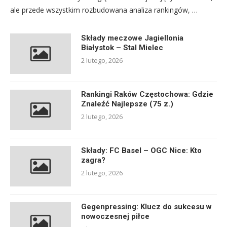
ale przede wszystkim rozbudowana analiza rankingów, …
Składy meczowe Jagiellonia
Białystok – Stal Mielec
2 lutego, 2026
Rankingi Raków Częstochowa: Gdzie
Znaleźć Najlepsze (75 z.)
2 lutego, 2026
Składy: FC Basel – OGC Nice: Kto
zagra?
2 lutego, 2026
Gegenpressing: Klucz do sukcesu w
nowoczesnej piłce