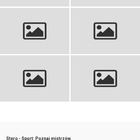
Koszulki siatkarskie: Ranking
Zestaw sportowy dla dzieci –
najlepszych na boisko i do
idealny wybór dla młodych
kibicowania
sportowców
Stroje koszykarskie dla dzieci:
Strój do piłki ręcznej: idealny
Znajdź idealny komplet
wybór na boisko
Stero - Sport: Poznaj mistrzów.