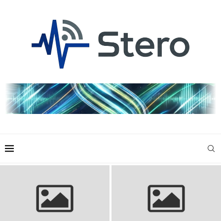
Skarpety siatkarskie: wybierz
Dres do piłki nożnej dla dzieci:
najlepsze dla komfortu i
Komfort i styl na boisku
wydajności