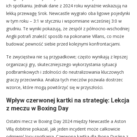
ich spotkaniu. Jednak dane z 2024 roku wyraźnie wskazują na
lekką przewagę Srok. Newcastle wygrało oba ligowe pojedynki
w tym roku – 3:1 w styczniu i wspomniane wcześniej 3:0 w
grudniu. Te wyniki pokazują, że zespół z północno-wschodniej
Anglii potrafi znaleźć sposób na pokonanie Villans, co może
budować pewność siebie przed kolejnymi konfrontacjami.
Te zwycięstwa nie są przypadkowe; często wynikają z lepszej
organizacji gry, skuteczniejszego wykorzystania sytuacji
podbramkowych i zdolności do neutralizowania kluczowych
graczy przeciwnika. Analiza tych meczów pozwala dostrzec
wzorce, które mogą powtórzyć się w przyszłości.
Wpływ czerwonej kartki na strategię: Lekcja
z meczu w Boxing Day
Ostatni mecz w Boxing Day 2024 między Newcastle a Aston
Villą dobitnie pokazał, jak jeden incydent może całkowicie
odmienić losy spotkania. Czerwona kartka dla Jhona Durána z