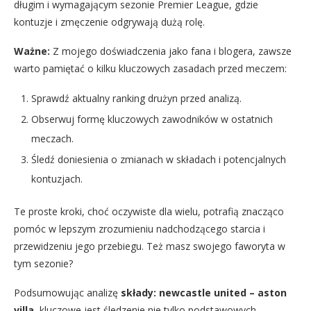
długim i wymagającym sezonie Premier League, gdzie
kontuzje i zmęczenie odgrywają dużą rolę.
Ważne:
Z mojego doświadczenia jako fana i blogera, zawsze
warto pamiętać o kilku kluczowych zasadach przed meczem:
Sprawdź aktualny ranking drużyn przed analizą.
Obserwuj formę kluczowych zawodników w ostatnich
meczach.
Śledź doniesienia o zmianach w składach i potencjalnych
kontuzjach.
Te proste kroki, choć oczywiste dla wielu, potrafią znacząco
pomóc w lepszym zrozumieniu nadchodzącego starcia i
przewidzeniu jego przebiegu. Też masz swojego faworyta w
tym sezonie?
Podsumowując analizę
składy: newcastle united – aston
villa
, kluczowe jest śledzenie nie tylko podstawowych