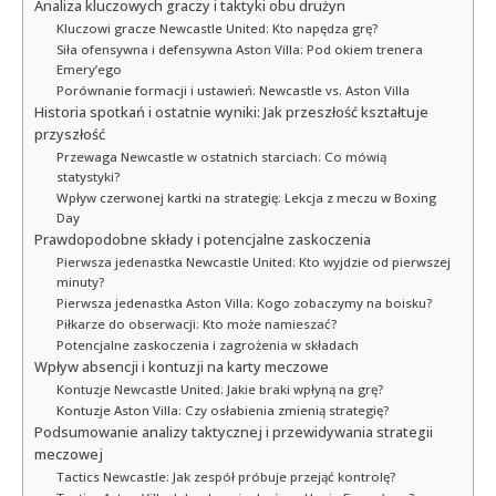
Analiza kluczowych graczy i taktyki obu drużyn
Kluczowi gracze Newcastle United: Kto napędza grę?
Siła ofensywna i defensywna Aston Villa: Pod okiem trenera
Emery’ego
Porównanie formacji i ustawień: Newcastle vs. Aston Villa
Historia spotkań i ostatnie wyniki: Jak przeszłość kształtuje
przyszłość
Przewaga Newcastle w ostatnich starciach: Co mówią
statystyki?
Wpływ czerwonej kartki na strategię: Lekcja z meczu w Boxing
Day
Prawdopodobne składy i potencjalne zaskoczenia
Pierwsza jedenastka Newcastle United: Kto wyjdzie od pierwszej
minuty?
Pierwsza jedenastka Aston Villa: Kogo zobaczymy na boisku?
Piłkarze do obserwacji: Kto może namieszać?
Potencjalne zaskoczenia i zagrożenia w składach
Wpływ absencji i kontuzji na karty meczowe
Kontuzje Newcastle United: Jakie braki wpłyną na grę?
Kontuzje Aston Villa: Czy osłabienia zmienią strategię?
Podsumowanie analizy taktycznej i przewidywania strategii
meczowej
Tactics Newcastle: Jak zespół próbuje przejąć kontrolę?