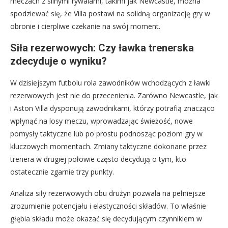
meczach z silnymi rywalami, takimi jak Newcastle, można
spodziewać się, że Villa postawi na solidną organizację gry w
obronie i cierpliwe czekanie na swój moment.
Siła rezerwowych: Czy ławka trenerska
zdecyduje o wyniku?
W dzisiejszym futbolu rola zawodników wchodzących z ławki
rezerwowych jest nie do przecenienia. Zarówno Newcastle, jak
i Aston Villa dysponują zawodnikami, którzy potrafią znacząco
wpłynąć na losy meczu, wprowadzając świeżość, nowe
pomysły taktyczne lub po prostu podnosząc poziom gry w
kluczowych momentach. Zmiany taktyczne dokonane przez
trenera w drugiej połowie często decydują o tym, kto
ostatecznie zgarnie trzy punkty.
Analiza siły rezerwowych obu drużyn pozwala na pełniejsze
zrozumienie potencjału i elastyczności składów. To właśnie
głębia składu może okazać się decydującym czynnikiem w