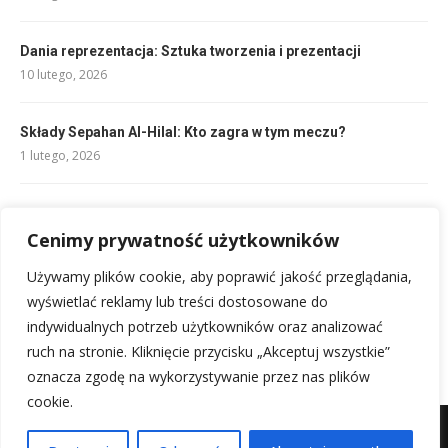
Dania reprezentacja: Sztuka tworzenia i prezentacji
10 lutego, 2026
Składy Sepahan Al-Hilal: Kto zagra w tym meczu?
1 lutego, 2026
Rankingi Zagłębie Lubin: Aktualna pozycja w Ekstraklasie
Cenimy prywatność użytkowników
1 lutego, 2026
Używamy plików cookie, aby poprawić jakość przeglądania,
Składy: Nottingham Forest – Brighton: Kto zagra?
wyświetlać reklamy lub treści dostosowane do
1 lutego, 2026
indywidualnych potrzeb użytkowników oraz analizować
ruch na stronie. Kliknięcie przycisku „Akceptuj wszystkie”
oznacza zgodę na wykorzystywanie przez nas plików
cookie.
Mapa witryny
Kontakt z nami