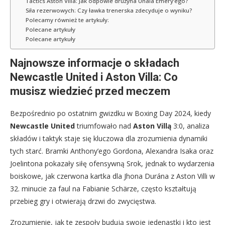
Tactics Aston Villa: Jak odpowie drużyna Unaia Emery’ego?
Siła rezerwowych: Czy ławka trenerska zdecyduje o wyniku?
Polecamy również te artykuły:
Polecane artykuły
Polecane artykuły
Najnowsze informacje o składach
Newcastle United i Aston Villa: Co
musisz wiedzieć przed meczem
Bezpośrednio po ostatnim gwizdku w Boxing Day 2024, kiedy
Newcastle United
triumfowało nad
Aston Villą
3:0, analiza
składów i taktyk staje się kluczowa dla zrozumienia dynamiki
tych starć. Bramki Anthony’ego Gordona, Alexandra Isaka oraz
Joelintona pokazały siłę ofensywną Srok, jednak to wydarzenia
boiskowe, jak czerwona kartka dla Jhona Durána z Aston Villi w
32. minucie za faul na Fabianie Schärze, często kształtują
przebieg gry i otwierają drzwi do zwycięstwa.
Zrozumienie, jak te zespoły budują swoje jedenastki i kto jest