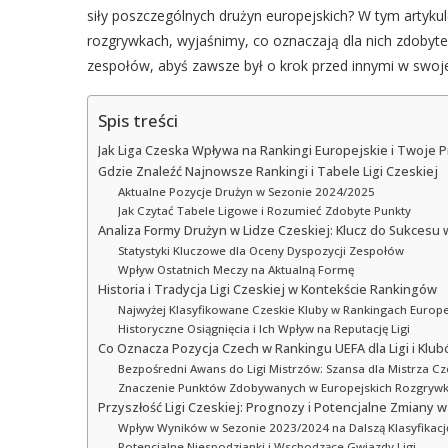
siły poszczególnych drużyn europejskich? W tym artyku
rozgrywkach, wyjaśnimy, co oznaczają dla nich zdobyt
zespołów, abyś zawsze był o krok przed innymi w swojej
Spis treści
Jak Liga Czeska Wpływa na Rankingi Europejskie i Twoje
Gdzie Znaleźć Najnowsze Rankingi i Tabele Ligi Czeskiej
Aktualne Pozycje Drużyn w Sezonie 2024/2025
Jak Czytać Tabele Ligowe i Rozumieć Zdobyte Punkty
Analiza Formy Drużyn w Lidze Czeskiej: Klucz do Sukcesu
Statystyki Kluczowe dla Oceny Dyspozycji Zespołów
Wpływ Ostatnich Meczy na Aktualną Formę
Historia i Tradycja Ligi Czeskiej w Kontekście Rankingów
Najwyżej Klasyfikowane Czeskie Kluby w Rankingach Europe
Historyczne Osiągnięcia i Ich Wpływ na Reputację Ligi
Co Oznacza Pozycja Czech w Rankingu UEFA dla Ligi i Klu
Bezpośredni Awans do Ligi Mistrzów: Szansa dla Mistrza C
Znaczenie Punktów Zdobywanych w Europejskich Rozgryw
Przyszłość Ligi Czeskiej: Prognozy i Potencjalne Zmiany 
Wpływ Wyników w Sezonie 2023/2024 na Dalszą Klasyfikacj
Potencjalne Niespodzianki i Wschodzące Gwiazdy Ligi