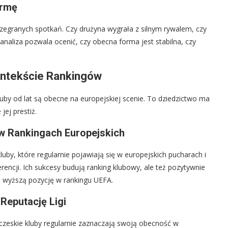
ormę
ozegranych spotkań. Czy drużyna wygrała z silnym rywalem, czy
naliza pozwala ocenić, czy obecna forma jest stabilna, czy
Kontekście Rankingów
luby od lat są obecne na europejskiej scenie. To dziedzictwo ma
jej prestiż.
 w Rankingach Europejskich
luby, które regularnie pojawiają się w europejskich pucharach i
rencji. Ich sukcesy budują ranking klubowy, ale też pozytywnie
na wyższą pozycję w rankingu UEFA.
 Reputację Ligi
 czeskie kluby regularnie zaznaczają swoją obecność w