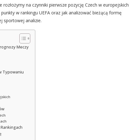
le rozłożymy na czynniki pierwsze pozycję Czech w europejskich
e punkty w rankingu UEFA oraz jak analizować bieżącą formę
 sportowej analizie.
 Prognozy Meczy
 w Typowaniu
jskich
bów
zech
kach
w Rankingach
ę