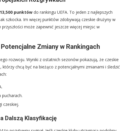
13,500 punktów
do rankingu UEFA. To jeden z najlepszych
e jak szkocka. Im więcej punktów zdobywają czeskie drużyny w
 w przyszłości może zapewnić jeszcze więcej miejsc w
 i Potencjalne Zmiany w Rankingach
zego rozwoju. Wyniki z ostatnich sezonów pokazują, że czeskie
 którzy chcą być na bieżąco z potencjalnymi zmianami i śledzić
ach:
A.
h pucharach.
 czeskiej.
 Dalszą Klasyfikację
 to pozytywny sygnał. Jeśli czeskie kluby utrzymają podobny