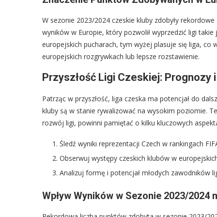
W sezonie 2023/2024 czeskie kluby zdobyły rekordowe
wyników w Europie, który pozwolił wyprzedzić ligi taki
europejskich pucharach, tym wyżej plasuje się liga, co
europejskich rozgrywkach lub lepsze rozstawienie.
Przyszłość Ligi Czeskiej: Prognozy
Patrząc w przyszłość, liga czeska ma potencjał do dals
kluby są w stanie rywalizować na wysokim poziomie. Te,
rozwój ligi, powinni pamiętać o kilku kluczowych aspekt
Śledź wyniki reprezentacji Czech w rankingach FIF
Obserwuj występy czeskich klubów w europejskic
Analizuj formę i potencjał młodych zawodników ligi
Wpływ Wyników w Sezonie 2023/2024 na
Rekordowa liczba punktów zdobyta w sezonie 2023/2024