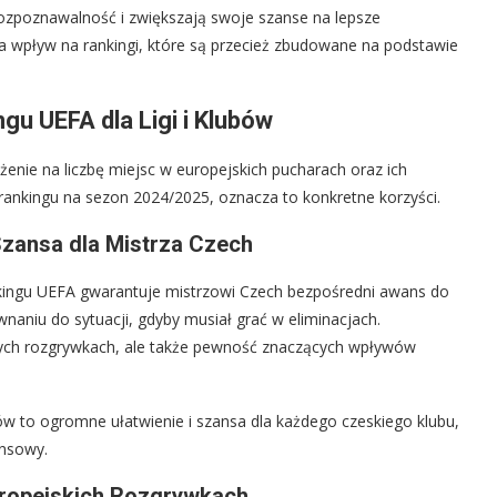
rozpoznawalność i zwiększają swoje szanse na lepsze
a wpływ na rankingi, które są przecież zbudowane na podstawie
u UEFA dla Ligi i Klubów
enie na liczbę miejsc w europejskich pucharach oraz ich
rankingu na sezon 2024/2025, oznacza to konkretne korzyści.
Szansa dla Mistrza Czech
nkingu UEFA gwarantuje mistrzowi Czech bezpośredni awans do
naniu do sytuacji, gdyby musiał grać w eliminacjach.
rnych rozgrywkach, ale także pewność znaczących wpływów
ów to ogromne ułatwienie i szansa dla każdego czeskiego klubu,
ansowy.
ropejskich Rozgrywkach