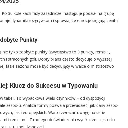
24/2025
. Po 30 kolejkach fazy zasadniczej następuje podział na grupę
odaje dynamiki rozgrywkom i sprawia, że emocje sięgają zenitu
Zdobyte Punkty
ę nie tylko zdobyte punkty (zwycięstwo to 3 punkty, remis 1,
ch i straconych goli. Dobry bilans często decyduje o wyższej
wej fazie sezonu może być decydujący w walce o mistrzostwo
iej: Klucz do Sukcesu w Typowaniu
e w tabeli. To wypadkowa wielu czynników – od dyspozycji
le zespołu. Analiza formy pozwala przewidzieć, jak dany zespół
wych, jak i europejskich. Warto zwracać uwagę na serie
ażkami i remisami. Z mojego doświadczenia wynika, że często to
raz aktualnej dyspozycji.