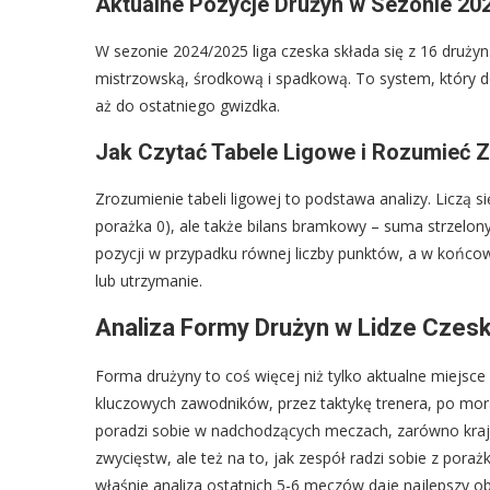
Aktualne Pozycje Drużyn w Sezonie 20
W sezonie 2024/2025 liga czeska składa się z 16 drużyn
mistrzowską, środkową i spadkową. To system, który d
aż do ostatniego gwizdka.
Jak Czytać Tabele Ligowe i Rozumieć 
Zrozumienie tabeli ligowej to podstawa analizy. Liczą si
porażka 0), ale także bilans bramkowy – suma strzelony
pozycji w przypadku równej liczby punktów, a w końco
lub utrzymanie.
Analiza Formy Drużyn w Lidze Czesk
Forma drużyny to coś więcej niż tylko aktualne miejsc
kluczowych zawodników, przez taktykę trenera, po mora
poradzi sobie w nadchodzących meczach, zarówno krajo
zwycięstw, ale też na to, jak zespół radzi sobie z por
właśnie analiza ostatnich 5-6 meczów daje najlepszy ob