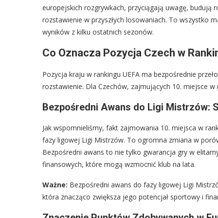
europejskich rozgrywkach, przyciągają uwagę, budują 
rozstawienie w przyszłych losowaniach. To wszystko m
wyników z kilku ostatnich sezonów.
Co Oznacza Pozycja Czech w Ranking
Pozycja kraju w rankingu UEFA ma bezpośrednie przełoż
rozstawienie. Dla Czechów, zajmujących 10. miejsce w 
Bezpośredni Awans do Ligi Mistrzów: 
Jak wspomnieliśmy, fakt zajmowania 10. miejsca w ra
fazy ligowej Ligi Mistrzów. To ogromna zmiana w porów
Bezpośredni awans to nie tylko gwarancja gry w elita
finansowych, które mogą wzmocnić klub na lata.
Ważne:
Bezpośredni awans do fazy ligowej Ligi Mistrz
która znacząco zwiększa jego potencjał sportowy i fin
Znaczenie Punktów Zdobywanych w Eu