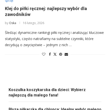
Sprzęt
Klej do piłki ręcznej: najlepszy wybór dla
zawodników
by
Oska
16 lutego, 2026
Śledząc dynamiczne rankingi piłki ręcznej i analizując kluczowe
statystyki, często natrafiamy na subtelne czynniki, które
decydują o zwycięstwie – jednym z nich …
Koszulka koszykarska dla dzieci: Wybierz
najlepszą dla małego fana!
Bluza piłkarska dla chłopca: Idealny wybór małego