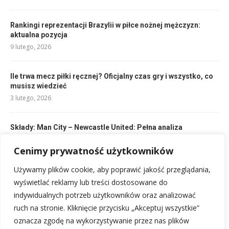
Rankingi reprezentacji Brazylii w piłce nożnej mężczyzn:
aktualna pozycja
9 lutego, 2026
Ile trwa mecz piłki ręcznej? Oficjalny czas gry i wszystko, co
musisz wiedzieć
3 lutego, 2026
Składy: Man City – Newcastle United: Pełna analiza
jedenastek
Cenimy prywatność użytkowników
1 lutego, 2026
Używamy plików cookie, aby poprawić jakość przeglądania,
Klub piłkarski z Moskwy: Historia i rankingi topowych drużyn
wyświetlać reklamy lub treści dostosowane do
1 lutego, 2026
indywidualnych potrzeb użytkowników oraz analizować
ruch na stronie. Kliknięcie przycisku „Akceptuj wszystkie”
oznacza zgodę na wykorzystywanie przez nas plików