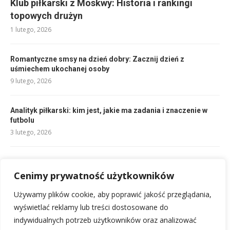
Klub piłkarski z Moskwy: Historia i rankingi
topowych drużyn
1 lutego, 2026
Romantyczne smsy na dzień dobry: Zacznij dzień z
uśmiechem ukochanej osoby
9 lutego, 2026
Analityk piłkarski: kim jest, jakie ma zadania i znaczenie w
futbolu
3 lutego, 2026
Składy: RC Lens – FC Nantes: Kto zagra?
Cenimy prywatność użytkowników
1 lutego, 2026
Używamy plików cookie, aby poprawić jakość przeglądania,
Rankingi Osasuna – Real Madryt: Analiza starcia i zapowiedź
wyświetlać reklamy lub treści dostosowane do
1 lutego, 2026
indywidualnych potrzeb użytkowników oraz analizować