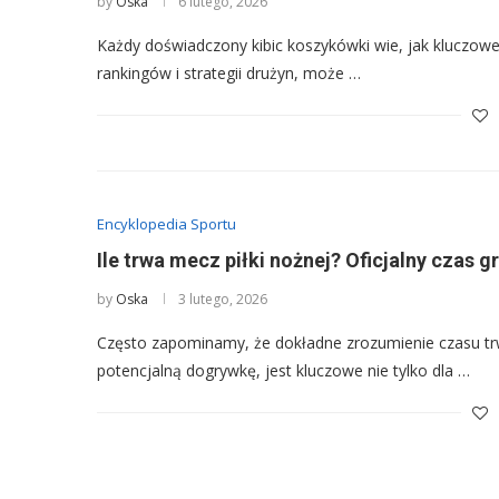
by
Oska
6 lutego, 2026
Każdy doświadczony kibic koszykówki wie, jak kluczowe 
rankingów i strategii drużyn, może …
Encyklopedia Sportu
Ile trwa mecz piłki nożnej? Oficjalny czas g
by
Oska
3 lutego, 2026
Często zapominamy, że dokładne zrozumienie czasu tr
potencjalną dogrywkę, jest kluczowe nie tylko dla …