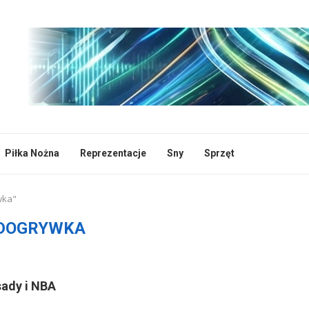
Piłka Nożna
Reprezentacje
Sny
Sprzęt
wka"
DOGRYWKA
sady i NBA