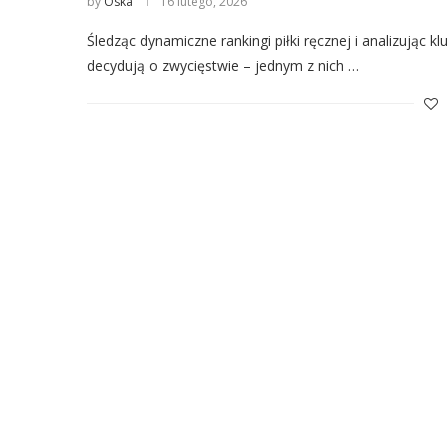
by
Oska
16 lutego, 2026
Śledząc dynamiczne rankingi piłki ręcznej i analizując k
decydują o zwycięstwie – jednym z nich …