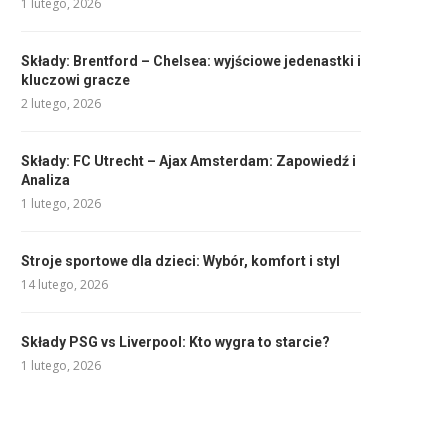
1 lutego, 2026
Składy: Brentford – Chelsea: wyjściowe jedenastki i
kluczowi gracze
2 lutego, 2026
Składy: FC Utrecht – Ajax Amsterdam: Zapowiedź i
Analiza
1 lutego, 2026
Stroje sportowe dla dzieci: Wybór, komfort i styl
14 lutego, 2026
Składy PSG vs Liverpool: Kto wygra to starcie?
1 lutego, 2026