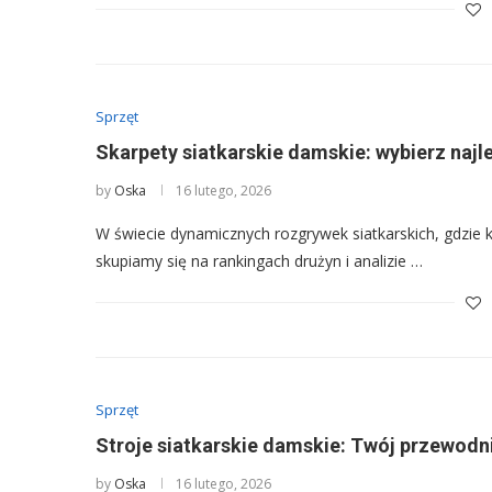
Sprzęt
Skarpety siatkarskie damskie: wybierz najl
by
Oska
16 lutego, 2026
W świecie dynamicznych rozgrywek siatkarskich, gdzie k
skupiamy się na rankingach drużyn i analizie …
Sprzęt
Stroje siatkarskie damskie: Twój przewodn
by
Oska
16 lutego, 2026