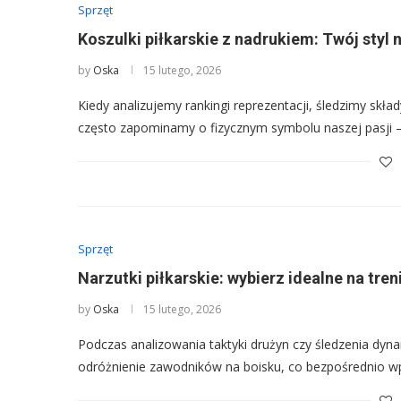
Sprzęt
Koszulki piłkarskie z nadrukiem: Twój styl 
by
Oska
15 lutego, 2026
Kiedy analizujemy rankingi reprezentacji, śledzimy skł
często zapominamy o fizycznym symbolu naszej pasji 
Sprzęt
Narzutki piłkarskie: wybierz idealne na tren
by
Oska
15 lutego, 2026
Podczas analizowania taktyki drużyn czy śledzenia dyn
odróżnienie zawodników na boisku, co bezpośrednio w