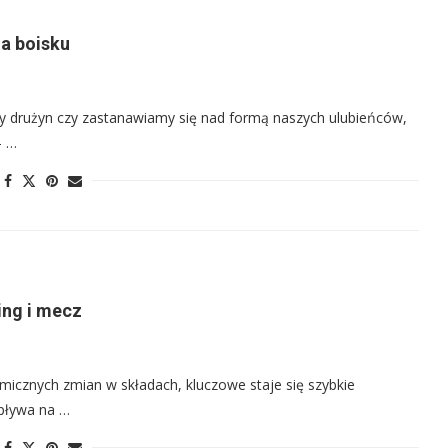
na boisku
ady drużyn czy zastanawiamy się nad formą naszych ulubieńców,
– …
ing i mecz
amicznych zmian w składach, kluczowe staje się szybkie
pływa na …