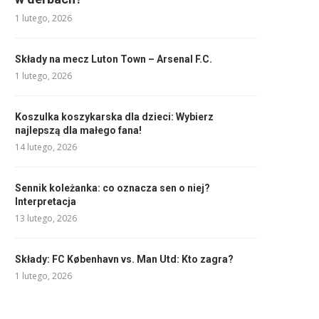
1 lutego, 2026
Składy na mecz Luton Town – Arsenal F.C.
1 lutego, 2026
Koszulka koszykarska dla dzieci: Wybierz
najlepszą dla małego fana!
14 lutego, 2026
Sennik koleżanka: co oznacza sen o niej?
Interpretacja
13 lutego, 2026
Składy: FC København vs. Man Utd: Kto zagra?
1 lutego, 2026