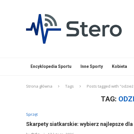
Encyklopedia Sportu
Inne Sporty
Kobieta
Strona główna
Tags
Posts tagged with "odzie
TAG:
ODZ
Sprzęt
Skarpety siatkarskie: wybierz najlepsze dl