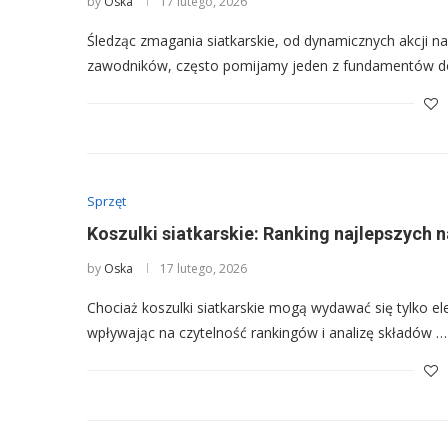
by
Oska
17 lutego, 2026
Śledząc zmagania siatkarskie, od dynamicznych akcji na
zawodników, często pomijamy jeden z fundamentów do
Sprzęt
Koszulki siatkarskie: Ranking najlepszych n
by
Oska
17 lutego, 2026
Chociaż koszulki siatkarskie mogą wydawać się tylko e
wpływając na czytelność rankingów i analizę składów …