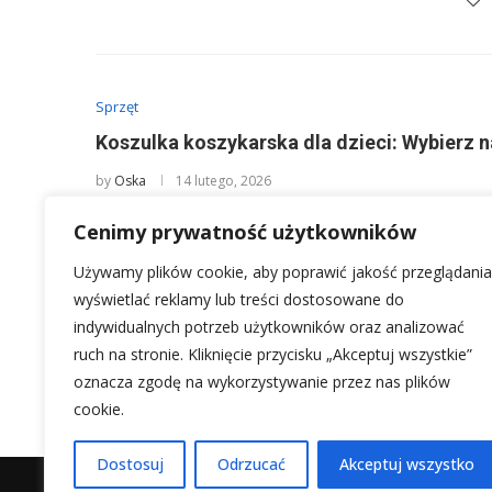
Sprzęt
Koszulka koszykarska dla dzieci: Wybierz n
by
Oska
14 lutego, 2026
Wybierając koszulkę koszykarską dla dziecka, chcemy ni
Cenimy prywatność użytkowników
ale także zapewnić komfort i jakość, …
Używamy plików cookie, aby poprawić jakość przeglądania
wyświetlać reklamy lub treści dostosowane do
indywidualnych potrzeb użytkowników oraz analizować
ruch na stronie. Kliknięcie przycisku „Akceptuj wszystkie”
1
2
oznacza zgodę na wykorzystywanie przez nas plików
cookie.
Dostosuj
Odrzucać
Akceptuj wszystko