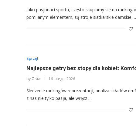
Jako pasjonaci sportu, często skupiamy się na rankinga
pomijanym elementem, są stroje siatkarskie damskie, 
Sprzęt
Najlepsze getry bez stopy dla kobiet: Komfor
by
Oska
16 lutego, 2026
Śledzenie rankingów reprezentacji, analiza składów dr
z nas nie tylko pasja, ale wręcz …