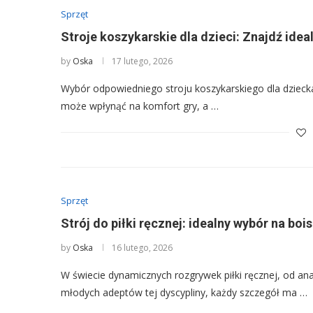
Sprzęt
Stroje koszykarskie dla dzieci: Znajdź ide
by
Oska
17 lutego, 2026
Wybór odpowiedniego stroju koszykarskiego dla dziecka 
może wpłynąć na komfort gry, a …
Sprzęt
Strój do piłki ręcznej: idealny wybór na boi
by
Oska
16 lutego, 2026
W świecie dynamicznych rozgrywek piłki ręcznej, od ana
młodych adeptów tej dyscypliny, każdy szczegół ma …