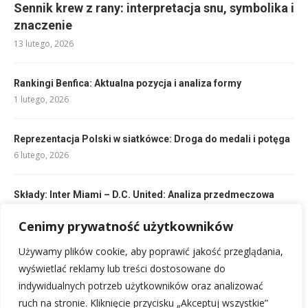
Sennik krew z rany: interpretacja snu, symbolika i
znaczenie
13 lutego, 2026
Rankingi Benfica: Aktualna pozycja i analiza formy
1 lutego, 2026
Reprezentacja Polski w siatkówce: Droga do medali i potęga
6 lutego, 2026
Składy: Inter Miami – D.C. United: Analiza przedmeczowa
1 lutego, 2026
Cenimy prywatność użytkowników
Używamy plików cookie, aby poprawić jakość przeglądania,
Stroje siatkarskie damskie: Twój przewodnik po idealnym
wyborze
wyświetlać reklamy lub treści dostosowane do
16 lutego, 2026
indywidualnych potrzeb użytkowników oraz analizować
ruch na stronie. Kliknięcie przycisku „Akceptuj wszystkie”