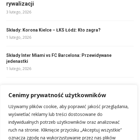
rywalizacji
3 lutego, 2026
Składy: Korona Kielce – ŁKS Łódź: Kto zagra?
1 lutego, 2026
Składy Inter Miami vs FC Barcelona: Przewidywane
jedenastki
1 lutego, 2026
Składy Bodø/Glimt vs Club Brugge: kluczowi gracze
Cenimy prywatność użytkowników
1 lutego, 2026
Używamy plików cookie, aby poprawić jakość przeglądania,
Składy: FC Basel – OGC Nice: Kto zagra?
wyświetlać reklamy lub treści dostosowane do
2 lutego, 2026
indywidualnych potrzeb użytkowników oraz analizować
ruch na stronie. Kliknięcie przycisku „Akceptuj wszystkie”
oznacza zgodę na wykorzystywanie przez nas plików