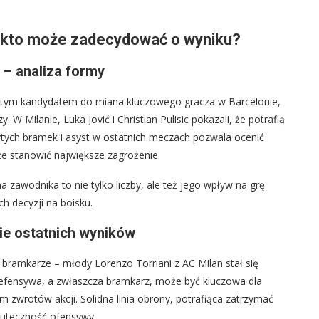
 kto może zadecydować o wyniku?
n – analiza formy
istym kandydatem do miana kluczowego gracza w Barcelonie,
W Milanie, Luka Jović i Christian Pulisic pokazali, że potrafią
bytych bramek i asyst w ostatnich meczach pozwala ocenić
że stanowić największe zagrożenie.
a zawodnika to nie tylko liczby, ale też jego wpływ na grę
h decyzji na boisku.
ie ostatnich wyników
 bramkarze – młody Lorenzo Torriani z AC Milan stał się
defensywa, a zwłaszcza bramkarz, może być kluczowa dla
zwrotów akcji. Solidna linia obrony, potrafiąca zatrzymać
kuteczność ofensywy.