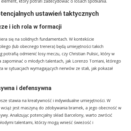
 element, który potrafi zadecydować o losach spotkania.
tencjalnych ustawień taktycznych
e i ich rola w formacji
piera się na solidnych fundamentach. W kontekście
liego (lub obecnego trenera) będą umiejętności takich
 potrafią odmienić losy meczu, czy Christian Pulisic, który w
 zapominać o młodych talentach, jak Lorenzo Torriani, którego
a w sytuacjach wymagających nerwów ze stali, jak pokazał
nsywna i defensywna
wsze stawia na kreatywność i indywidualne umiejętności. W
 wciąż jest maszyną do zdobywania bramek, a jego obecność w
ywy. Analizując potencjalny skład Barcelony, warto zwrócić
odymi talentami, którzy mogą wnieść świeżość i