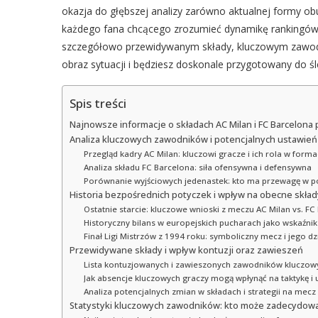
okazja do głębszej analizy zarówno aktualnej formy obu 
każdego fana chcącego zrozumieć dynamikę rankingów i
szczegółowo przewidywanym składy, kluczowym zawodn
obraz sytuacji i będziesz doskonale przygotowany do ś
Spis treści
Najnowsze informacje o składach AC Milan i FC Barcelon
Analiza kluczowych zawodników i potencjalnych ustawień
Przegląd kadry AC Milan: kluczowi gracze i ich rola w formac
Analiza składu FC Barcelona: siła ofensywna i defensywna
Porównanie wyjściowych jedenastek: kto ma przewagę w p
Historia bezpośrednich potyczek i wpływ na obecne skład
Ostatnie starcie: kluczowe wnioski z meczu AC Milan vs. FC
Historyczny bilans w europejskich pucharach jako wskaźnik 
Finał Ligi Mistrzów z 1994 roku: symboliczny mecz i jego d
Przewidywane składy i wpływ kontuzji oraz zawieszeń
Lista kontuzjowanych i zawieszonych zawodników kluczow
Jak absencje kluczowych graczy mogą wpłynąć na taktykę i 
Analiza potencjalnych zmian w składach i strategii na mecz
Statystyki kluczowych zawodników: kto może zadecydow