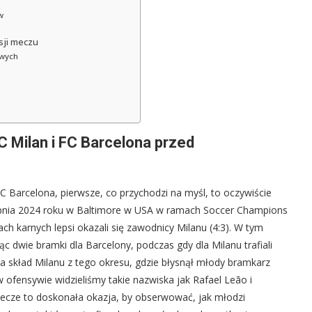
w
sji meczu
owych
 Milan i FC Barcelona przed
FC Barcelona, pierwsze, co przychodzi na myśl, to oczywiście
ierpnia 2024 roku w Baltimore w USA w ramach Soccer Champions
ch karnych lepsi okazali się zawodnicy Milanu (4:3). W tym
c dwie bramki dla Barcelony, podczas gdy dla Milanu trafiali
 na skład Milanu z tego okresu, gdzie błysnął młody bramkarz
w ofensywie widzieliśmy takie nazwiska jak Rafael Leão i
mecze to doskonała okazja, by obserwować, jak młodzi