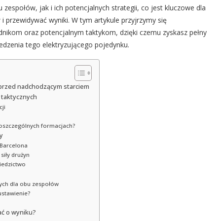
zespołów, jak i ich potencjalnych strategii, co jest kluczowe dla
 przewidywać wyniki. W tym artykule przyjrzymy się
ikom oraz potencjalnym taktykom, dzięki czemu zyskasz pełny
ledzenia tego elektryzującego pojedynku.
a przed nadchodzącym starciem
 taktycznych
ji
oszczególnych formacjach?
y
 Barcelona
siły drużyn
ziedzictwo
ych dla obu zespołów
ustawienie?
ać o wyniku?