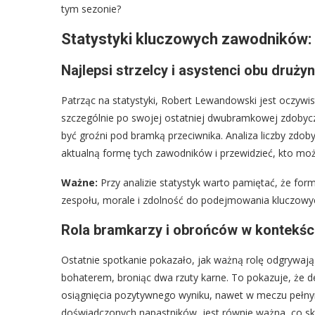
tym sezonie?
Statystyki kluczowych zawodników:
Najlepsi strzelcy i asystenci obu druży
Patrząc na statystyki, Robert Lewandowski jest oczyw
szczególnie po swojej ostatniej dwubramkowej zdobyczy. 
być groźni pod bramką przeciwnika. Analiza liczby zdo
aktualną formę tych zawodników i przewidzieć, kto mo
Ważne:
Przy analizie statystyk warto pamiętać, że form
zespołu, morale i zdolność do podejmowania kluczowyc
Rola bramkarzy i obrońców w kontekśc
Ostatnie spotkanie pokazało, jak ważną rolę odgrywają
bohaterem, broniąc dwa rzuty karne. To pokazuje, że 
osiągnięcia pozytywnego wyniku, nawet w meczu pełnym 
doświadczonych napastników, jest równie ważna, co s