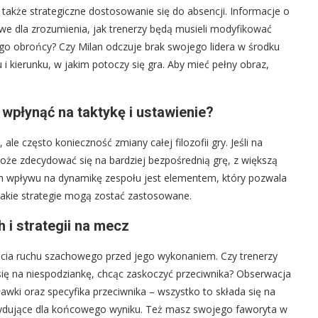
e także strategiczne dostosowanie się do absencji. Informacje o
e dla zrozumienia, jak trenerzy będą musieli modyfikować
go obrońcy? Czy Milan odczuje brak swojego lidera w środku
i kierunku, w jakim potoczy się gra. Aby mieć pełny obraz,
płynąć na taktykę i ustawienie?
ale często konieczność zmiany całej filozofii gry. Jeśli na
oże zdecydować się na bardziej bezpośrednią grę, z większą
i ich wpływu na dynamikę zespołu jest elementem, który pozwala
 jakie strategie mogą zostać zastosowane.
 i strategii na mecz
ęcia ruchu szachowego przed jego wykonaniem. Czy trenerzy
ię na niespodziankę, chcąc zaskoczyć przeciwnika? Obserwacja
ki oraz specyfika przeciwnika – wszystko to składa się na
cydujące dla końcowego wyniku. Też masz swojego faworyta w