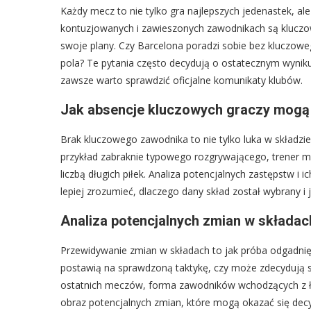
Każdy mecz to nie tylko gra najlepszych jedenastek, al
kontuzjowanych i zawieszonych zawodnikach są kluczow
swoje plany. Czy Barcelona poradzi sobie bez kluczowe
pola? Te pytania często decydują o ostatecznym wyniku 
zawsze warto sprawdzić oficjalne komunikaty klubów.
Jak absencje kluczowych graczy mogą w
Brak kluczowego zawodnika to nie tylko luka w składzie, 
przykład zabraknie typowego rozgrywającego, trener m
liczbą długich piłek. Analiza potencjalnych zastępstw 
lepiej zrozumieć, dlaczego dany skład został wybrany i
Analiza potencjalnych zmian w składach
Przewidywanie zmian w składach to jak próba odgadni
postawią na sprawdzoną taktykę, czy może zdecydują s
ostatnich meczów, forma zawodników wchodzących z ław
obraz potencjalnych zmian, które mogą okazać się de