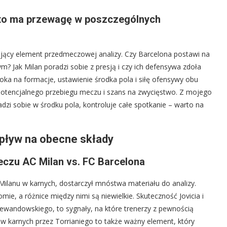
kto ma przewagę w poszczególnych
jący element przedmeczowej analizy. Czy Barcelona postawi na
? Jak Milan poradzi sobie z presją i czy ich defensywa zdoła
ka na formacje, ustawienie środka pola i siłę ofensywy obu
potencjalnego przebiegu meczu i szans na zwycięstwo. Z mojego
adzi sobie w środku pola, kontroluje całe spotkanie – warto na
wpływ na obecne składy
meczu AC Milan vs. FC Barcelona
ilanu w karnych, dostarczył mnóstwa materiału do analizy.
ie, a różnice między nimi są niewielkie. Skuteczność Jovicia i
i Lewandowskiego, to sygnały, na które trenerzy z pewnością
ów karnych przez Torrianiego to także ważny element, który