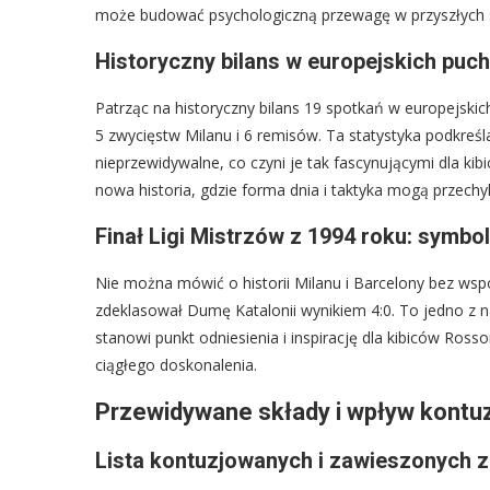
może budować psychologiczną przewagę w przyszłych 
Historyczny bilans w europejskich puch
Patrząc na historyczny bilans 19 spotkań w europejski
5 zwycięstw Milanu i 6 remisów. Ta statystyka podkreś
nieprzewidywalne, co czyni je tak fascynującymi dla kib
nowa historia, gdzie forma dnia i taktyka mogą przechyl
Finał Ligi Mistrzów z 1994 roku: symbo
Nie można mówić o historii Milanu i Barcelony bez wspo
zdeklasował Dumę Katalonii wynikiem 4:0. To jedno z na
stanowi punkt odniesienia i inspirację dla kibiców Ross
ciągłego doskonalenia.
Przewidywane składy i wpływ kontuz
Lista kontuzjowanych i zawieszonych