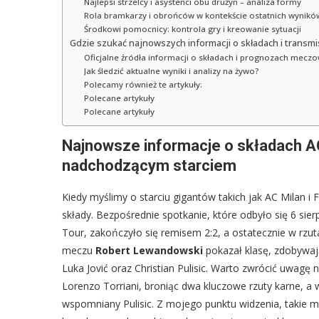
Najlepsi strzelcy i asystenci obu drużyn – analiza formy
Rola bramkarzy i obrońców w kontekście ostatnich wynikó
Środkowi pomocnicy: kontrola gry i kreowanie sytuacji
Gdzie szukać najnowszych informacji o składach i transmi
Oficjalne źródła informacji o składach i prognozach mecz
Jak śledzić aktualne wyniki i analizy na żywo?
Polecamy również te artykuły:
Polecane artykuły
Polecane artykuły
Najnowsze informacje o składach AC
nadchodzącym starciem
Kiedy myślimy o starciu gigantów takich jak AC Milan i 
składy. Bezpośrednie spotkanie, które odbyło się 6 s
Tour, zakończyło się remisem 2:2, a ostatecznie w rzuta
meczu
Robert Lewandowski
pokazał klasę, zdobywają
Luka Jović oraz Christian Pulisic. Warto zwrócić uwagę
Lorenzo Torriani, broniąc dwa kluczowe rzuty karne, a 
wspomniany Pulisic. Z mojego punktu widzenia, takie 