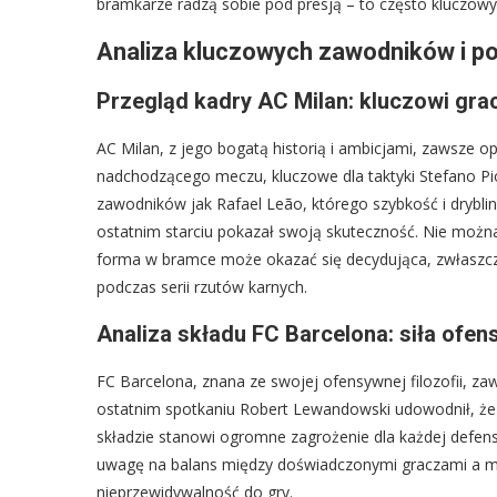
bramkarze radzą sobie pod presją – to często kluczowy
Analiza kluczowych zawodników i po
Przegląd kadry AC Milan: kluczowi gracz
AC Milan, z jego bogatą historią i ambicjami, zawsze o
nadchodzącego meczu, kluczowe dla taktyki Stefano Pio
zawodników jak Rafael Leão, którego szybkość i drybling
ostatnim starciu pokazał swoją skuteczność. Nie można
forma w bramce może okazać się decydująca, zwłaszcz
podczas serii rzutów karnych.
Analiza składu FC Barcelona: siła ofe
FC Barcelona, znana ze swojej ofensywnej filozofii, za
ostatnim spotkaniu Robert Lewandowski udowodnił, że
składzie stanowi ogromne zagrożenie dla każdej defens
uwagę na balans między doświadczonymi graczami a mł
nieprzewidywalność do gry.